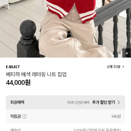
세트할인 ~30%
블라우스
하객룩
원피스
살안타템
팬츠
110사이즈
스커트
+
3
/
6
플러스핏
액티브웨어
0
개 리뷰
E.SELECT
베티하 배색 레터링 니트 집업
티셔츠
언더웨어
44,000원
팬츠
ACC
회원혜택
추가 할인 받기
최대 12만원 혜택
셔츠
적립금
440원
원피스
니트
배송비
3,000원 (7만원 이상 무료배송)