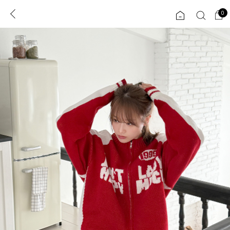
0
0
1초 회원가입
로그인
ENG
TW
콘텐츠
리뷰 & 혜택
플러스핏
회원혜택
입
JP
CATEGORY
COMMUNITY
도착보장⚡
ALL
인플루언서 pick!
익스클루시브
신상 5%
아우터
베스트
티셔츠
MADE
니트