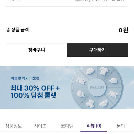
액티브
아우터
0
원
총 상품 금액
스커트
장바구니
구매하기
언더웨어/파자마
코디템
FIT ZOOM
리뷰 (
0
)
상품정보
사이즈
코디템
문의