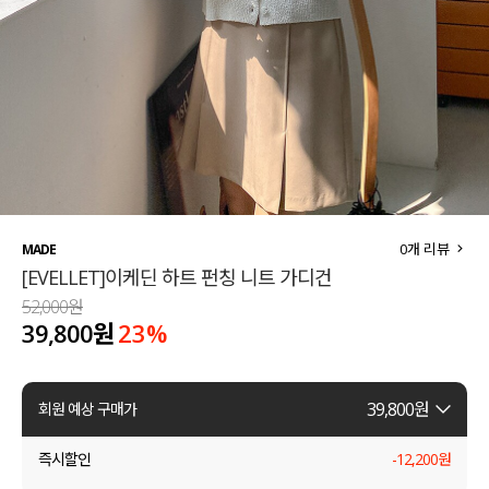
세트할인 ~30%
블라우스
하객룩
원피스
살안타템
팬츠
110사이즈
스커트
플러스핏
액티브웨어
0
개 리뷰
MADE
[EVELLET]이케딘 하트 펀칭 니트 가디건
티셔츠
언더웨어
52,000원
39,800원
23
%
팬츠
ACC
셔츠
39,800
원
회원 예상 구매가
원피스
즉시할인
-
12,200
원
니트