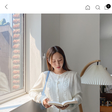
0
0
1초 회원가입
로그인
ENG
TW
콘텐츠
리뷰 & 혜택
플러스핏
회원혜택
입
JP
CATEGORY
COMMUNITY
도착보장⚡
ALL
인플루언서 pick!
익스클루시브
신상 5%
아우터
베스트
티셔츠
MADE
니트