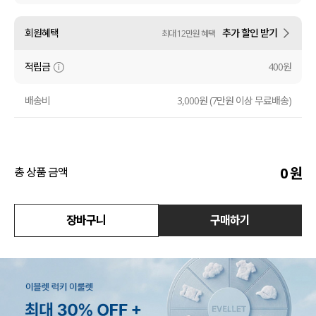
액티브
회원혜택
추가 할인 받기
최대 12만원 혜택
아우터
적립금
400원
스커트
배송비
3,000원 (7만원 이상 무료배송)
언더웨어/파자마
코디템
0
원
총 상품 금액
FIT ZOOM
장바구니
구매하기