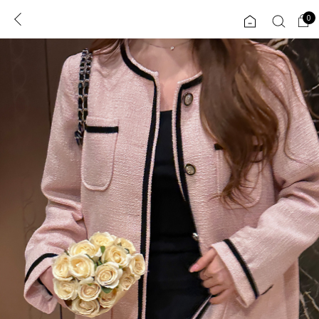
0
0
1초 회원가입
로그인
ENG
TW
콘텐츠
리뷰 & 혜택
플러스핏
회원혜택
입
JP
CATEGORY
COMMUNITY
도착보장⚡
ALL
인플루언서 pick!
익스클루시브
신상 5%
아우터
베스트
티셔츠
MADE
니트