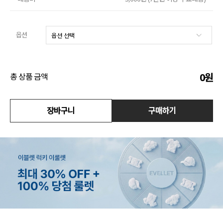
액티브
옵션
아우터
스커트
0
원
총 상품 금액
언더웨어/파자마
장바구니
구매하기
코디템
FIT ZOOM