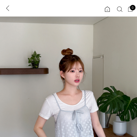
0
0
1초 회원가입
로그인
ENG
TW
콘텐츠
리뷰 & 혜택
플러스핏
회원혜택
입
JP
CATEGORY
COMMUNITY
도착보장⚡
ALL
인플루언서 pick!
익스클루시브
신상 5%
아우터
베스트
티셔츠
MADE
니트