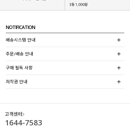
3등 1,000원
NOTIFICATION
과하지 않은 은은한 입체감이 돋보이는
쟈가드 쉬폰 원단을 사용
해 줬는데요.
배송시스템 안내
빛의 각도에 따라 섬세하게 드러나는
주문/배송 안내
입체적인 결이 매력적이구요.
가볍고 부드러운 쉬폰
에 쟈가드 패턴이 더해져
구매 필독 사항
한층 더 고급스럽고 우아한 분위기를 완성해 줘요!
저작권 안내
고객센터
1644-7583