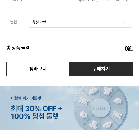
수영복
옵션
아우터
스커트
0
원
총 상품 금액
언더웨어/파자마
코디템
장바구니
구매하기
FIT ZOOM