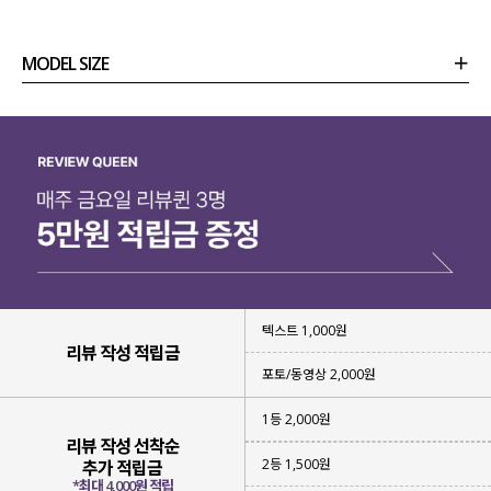
은은한 입체감이 돋보이는 쟈가드 쉬폰이
여리여리한 무드를 완성해 준답니다!
MODEL SIZE
티셔츠나 블라우스와 레이어드하여
다양한 스타일링이 가능한 아이템이라
심플한 스타일링에 확실한 포인트가 되어줄
상품정보
사이즈
코디템
리뷰 (
0
)
문의
쟈가드 쉬폰 뷔스티에
를 소개할게요.
텍스트 1,000원
리뷰 작성 적립금
포토/동영상 2,000원
1등 2,000원
리뷰 작성 선착순
2등 1,500원
추가 적립금
*최대 4,000원 적립