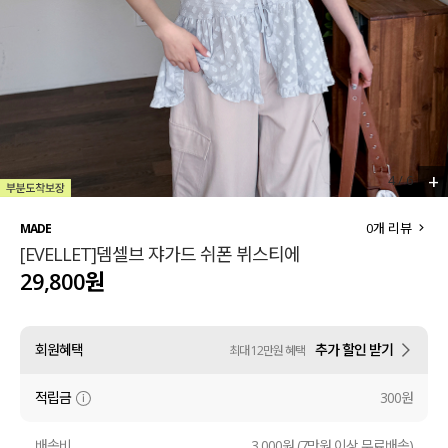
세트할인 ~30%
블라우스
하객룩
원피스
살안타템
팬츠
110사이즈
스커트
+
4
/
6
플러스핏
액티브웨어
0
개 리뷰
MADE
[EVELLET]뎀셀브 쟈가드 쉬폰 뷔스티에
티셔츠
언더웨어
29,800원
팬츠
ACC
회원혜택
추가 할인 받기
최대 12만원 혜택
셔츠
적립금
300원
원피스
니트
배송비
3,000원 (7만원 이상 무료배송)