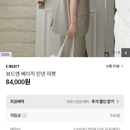
세트할인 ~30%
블라우스
하객룩
원피스
살안타템
팬츠
110사이즈
스커트
+
3
/
6
플러스핏
액티브웨어
0
개 리뷰
E.SELECT
뷰드엔 베이직 린넨 자켓
티셔츠
언더웨어
84,000원
팬츠
ACC
회원혜택
추가 할인 받기
최대 12만원 혜택
셔츠
적립금
840원
원피스
니트
배송비
3,000원 (7만원 이상 무료배송)