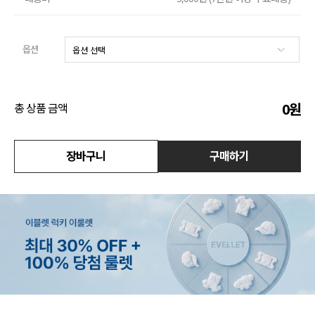
수영복
옵션
아우터
스커트
0
원
총 상품 금액
언더웨어/파자마
장바구니
구매하기
코디템
FIT ZOOM