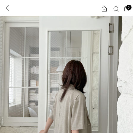
0
0
1초 회원가입
로그인
ENG
TW
콘텐츠
리뷰 & 혜택
플러스핏
회원혜택
입
JP
CATEGORY
COMMUNITY
도착보장⚡
ALL
인플루언서 pick!
익스클루시브
신상 5%
아우터
베스트
티셔츠
MADE
니트