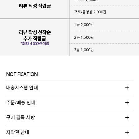
리뷰 작성 적립금
포토/동영상 2,000원
1등 2,000원
리뷰 작성 선착순
2등 1,500원
추가 적립금
*최대 4,000원 적립
3등 1,000원
NOTIFICATION
단독으로도 충분히 매력적이지만,
이너와 함께 매치했을 때 더욱 완성도 높은 실루엣
이
배송시스템 안내
연출되도록 세심하게 제작한 니트에요.
가볍게 입어주기만 해도 여리여리한 무드
를
주문/배송 안내
한층 더 살려줄 수 있도록 신경 써 줬구요.
구매 필독 사항
넓은 넥 라인 덕분에 더 다양한 무드로 연출이 가능해
활용도 높게 즐기실 수 있는 아이템을 소개할게요.
저작권 안내