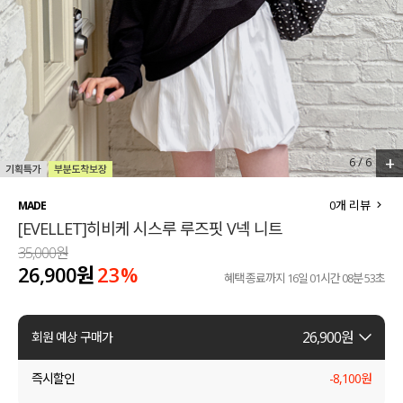
세트할인 ~30%
블라우스
하객룩
원피스
살안타템
팬츠
110사이즈
스커트
+
1
/
6
플러스핏
액티브웨어
0
개 리뷰
MADE
[EVELLET]히비케 시스루 루즈핏 V넥 니트
티셔츠
언더웨어
35,000원
26,900원
23
%
팬츠
ACC
혜택 종료까지
16일 01시간 08분 53초
셔츠
26,900
원
회원 예상 구매가
원피스
즉시할인
-
8,100
원
니트