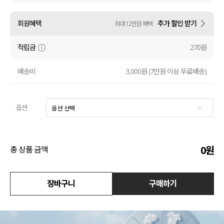
액티브
회원혜택
추가 할인 받기
최대 12만원 혜택
아우터
적립금
270원
스커트
배송비
3,000원 (7만원 이상 무료배송)
언더웨어/파자마
옵션
코디템
FIT ZOOM
0
원
총 상품 금액
장바구니
구매하기