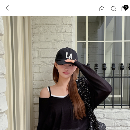
0
0
1초 회원가입
로그인
ENG
TW
콘텐츠
리뷰 & 혜택
플러스핏
회원혜택
입
JP
CATEGORY
COMMUNITY
도착보장⚡
ALL
인플루언서 pick!
익스클루시브
신상 5%
아우터
베스트
티셔츠
MADE
니트