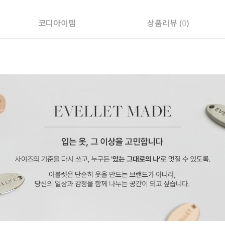
코디아이템
상품리뷰 (
0
)
페이코 ID로 페