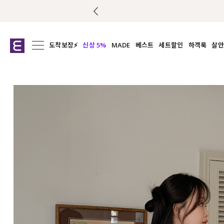
도착보장⚡
신상 5%
MADE
베스트
세트할인
하객룩
살안
전체보기
전체보기
전체보기
전
익스클루시브
코디세트
상의
캡나
아우터
1&1
하의
셔츠/블
티셔츠
여름코디추천
원피스
여
니트
슬랙
블라우스
원피스
팬츠
스커트
액티브웨어
언더웨어
ACC