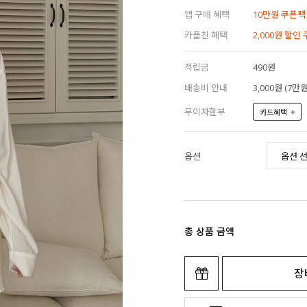
앱 구매 혜택
10만원 쿠폰팩
카플친 혜택
2,000원 할인
적립금
490원
배송비 안내
3,000원 (7
무이자할부
+
카드혜택
옵션
총 상품 금액
장