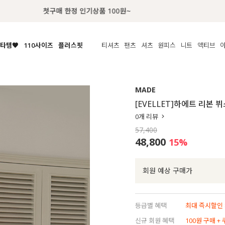
럭키 이룰렛 최대 30% OFF + 100% 당첨
타템🧡
110사이즈
플러스핏
티셔츠
팬츠
셔츠
원피스
니트
액티브
체보기
전체보기
전체보기
전체보기
전체보기
전체보기
전체보기
전체보기
전체보기
전
시/나시
MADE
아우터
티셔츠
쿨팬츠
신상
MADE
MADE
MADE
MADE
라우스/티셔츠
상의
상의
롱티셔츠
일상팬츠
셔츠
신상
썸머 니트
애슬레져
[EVELLET]하에트 리본 
름니트
하의
하의
티블라우스
데님
뷔스티에
미니
가디건·집업
스윔웨어
점
0
개 리뷰
스/팬츠
원피스
원피스
맨투맨/후디
코튼
블라우스
미디/롱
니트웨어
ETC
57,400
원피스
액티브웨어
폴라
슬랙스
뷔스티에/레이어드
오버핏 니트
세트
48,800
15
%
ETC
민소매/나시
숏츠
하객룩
데일리 니트
크롭
트레이닝
페스티벌/바캉스
회원 예상 구매가
반팔
밴딩팬츠
셀프웨딩
긴팔
길이별
등급별 혜택
최대 즉시할인 8
38INCH~
신규 회원 혜택
100원 구매 +