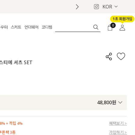
KOR
1초 회원가입
0
아우터
스커트
언더웨어
코디템
체보기
전체보기
전체보기
전체보기
로그인
가디건
롱
보정웨어
MADE
회원가입
자켓
데님
브라
신상
마이페이지
뷔스티에 셔츠 SET
퍼/집업
린넨
팬티
벨트
코트
미니/미디
인견
슈즈
패딩
팬츠 스커트
나시/속바지
백
파자마
쥬얼리
ETC
액세서리
48,800
원
세트
양말/스타킹
세트
% + 적립 4%
혜택보기 >
 쿠폰팩 3종
가입하기 >