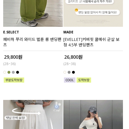
수영복
아우터
E.SELECT
MADE
스커트
페비하 쭈리 와이드 벌룬 롱 밴딩팬
[EVELLET]커버핏 쿨메쉬 군살 보
츠
정 4.5부 밴딩팬츠
언더웨어/파자마
29,800원
26,800원
코디템
(28~36)
(28~38)
FIT ZOOM