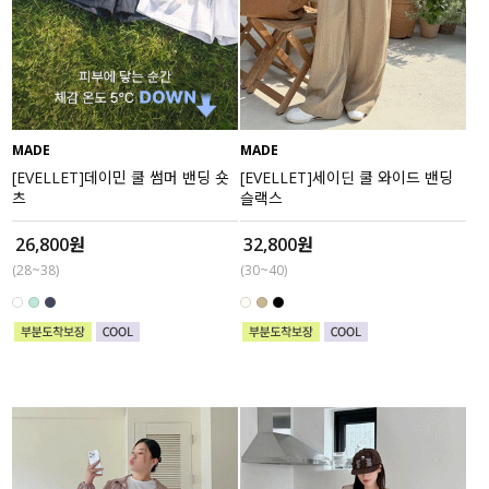
MADE
MADE
[EVELLET]데이민 쿨 썸머 밴딩 숏
[EVELLET]세이딘 쿨 와이드 밴딩
츠
슬랙스
26,800원
32,800원
(28~38)
(30~40)