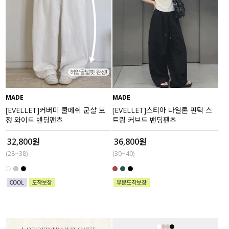
MADE
MADE
[EVELLET]커버미 쿨메쉬 군살 보
[EVELLET]스티아 나일론 핀턱 스
정 와이드 밴딩팬츠
트링 커브드 밴딩팬츠
32,800원
36,800원
(28~38)
(30~40)