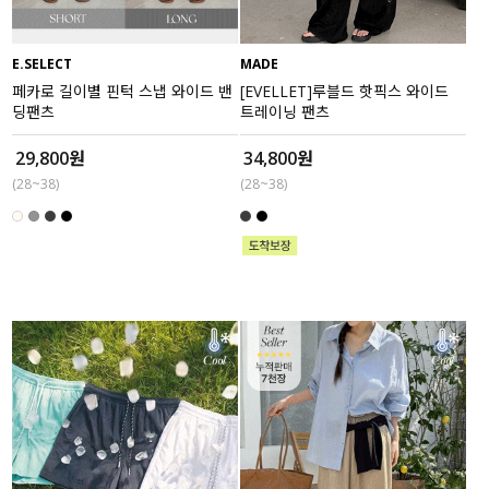
E.SELECT
MADE
페카로 길이별 핀턱 스냅 와이드 밴
[EVELLET]루블드 핫픽스 와이드
딩팬츠
트레이닝 팬츠
29,800원
34,800원
(28~38)
(28~38)