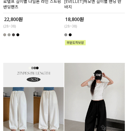
로텔프 길이별 나일론 라인 스트링
[EVELLET]하모엔 길이별 밴딩 반
밴딩팬츠
바지
22,800원
18,800원
(28~38)
(28~38)