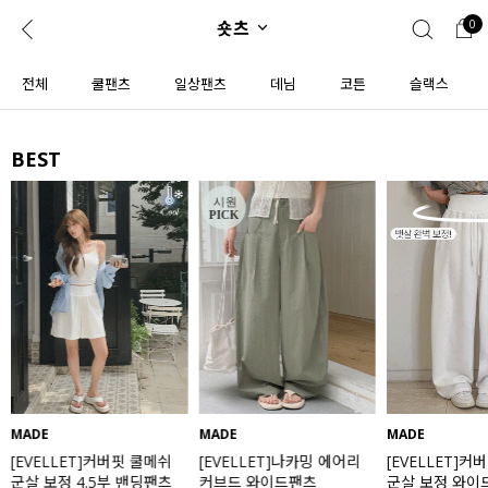
숏츠
0
0
1초 회원가입
로그인
전체
쿨팬츠
일상팬츠
데님
코튼
슬랙스
ENG
TW
BEST
콘텐츠
리뷰 & 혜택
플러스핏
회원혜택
입
JP
CATEGORY
COMMUNITY
도착보장⚡
ALL
인플루언서 pick!
익스클루시브
신상 5%
아우터
베스트
티셔츠
MADE
MADE
MADE
[EVELLET]커버핏 쿨메쉬
[EVELLET]나카밍 에어리
[EVELLET]커
MADE
니트
군살 보정 4.5부 밴딩팬츠
커브드 와이드팬츠
군살 보정 와이