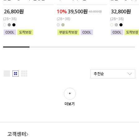
26,800원
10%
39,500원
32,800원
세트할인 ~30%
블라우스
43,800원
(28~38)
(28~38)
(28~38)
하객룩
원피스
살안타템
팬츠
110사이즈
스커트
플러스핏
액티브웨어
추천순
티셔츠
언더웨어
팬츠
ACC
더보기
셔츠
원피스
고객센터
니트