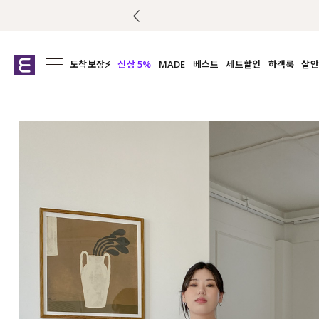
도착보장⚡
신상 5%
MADE
베스트
세트할인
하객룩
살안
전체보기
전체보기
전체보기
전
익스클루시브
코디세트
상의
캡나
아우터
1&1
하의
셔츠/블
티셔츠
여름코디추천
원피스
여
니트
슬랙
블라우스
원피스
팬츠
스커트
액티브웨어
언더웨어
ACC