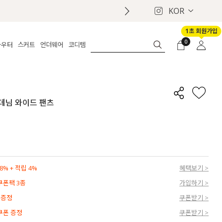
KOR
1초 회원가입
0
아우터
스커트
언더웨어
코디템
체보기
전체보기
전체보기
전체보기
로그인
가디건
롱
보정웨어
MADE
회원가입
자켓
데님
브라
신상
마이페이지
 데님 와이드 팬츠
퍼/집업
린넨
팬티
벨트
코트
미니/미디
인견
슈즈
패딩
팬츠 스커트
나시/속바지
백
파자마
쥬얼리
ETC
액세서리
% + 적립 4%
혜택보기 >
세트
양말/스타킹
 쿠폰팩 3종
가입하기 >
세트
 증정
쿠폰받기 >
 쿠폰 증정
쿠폰받기 >