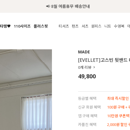
📢 8월 여름휴무 배송안내
타템🧡
110사이즈
플러스핏
티셔츠
팬츠
셔츠
원피스
니트
수영복
체보기
전체보기
전체보기
전체보기
전체보기
전체보기
전체보기
전체보기
전체보기
전
시/나시
MADE
아우터
티셔츠
쿨팬츠
신상
MADE
MADE
MADE
MADE
라우스/티셔츠
상의
상의
롱티셔츠
일상팬츠
셔츠
신상
썸머 니트
애슬레져
[EVELLET]고스빈 뒷밴드
름니트
하의
하의
티블라우스
데님
뷔스티에
미니
가디건·집업
스윔웨어
점
0
개 리뷰
스/팬츠
원피스
원피스
맨투맨/후디
코튼
블라우스
미디/롱
니트웨어
ETC
49,800
원피스
액티브웨어
폴라
슬랙스
뷔스티에/레이어드
오버핏 니트
세트
ETC
민소매/나시
숏츠
하객룩
데일리 니트
크롭
트레이닝
페스티벌/바캉스
등급별 혜택
최대 즉시할인 8
반팔
밴딩팬츠
셀프웨딩
신규 회원 혜택
100원 구매 +
긴팔
길이별
앱 구매 혜택
10만원 쿠폰팩
38INCH~
카플친 혜택
2,000원 할인