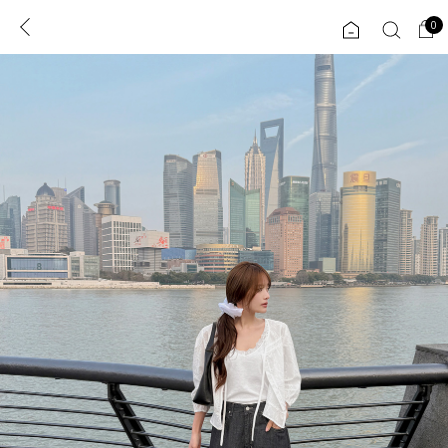
0
0
1초 회원가입
로그인
ENG
TW
콘텐츠
리뷰 & 혜택
플러스핏
회원혜택
입
JP
CATEGORY
COMMUNITY
도착보장⚡
ALL
인플루언서 pick!
익스클루시브
신상 5%
아우터
베스트
티셔츠
MADE
니트