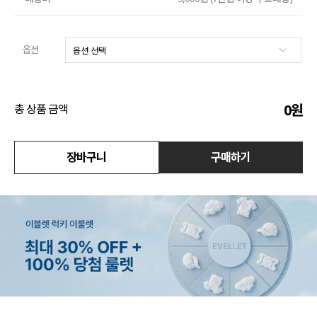
수영복
옵션
아우터
스커트
0
원
총 상품 금액
언더웨어/파자마
장바구니
구매하기
코디템
FIT ZOOM