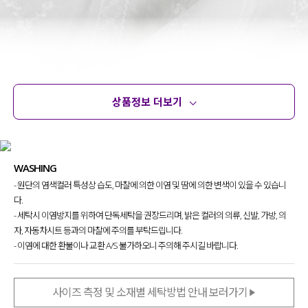
상품정보 더보기
상품정보
사이즈
코디템
문의
리뷰
WASHING
- 원단의 염색컬러 특성상 습도, 마찰에 의한 이염 및 땀에 의한 변색이 있을 수 있습니
가볍고 산뜻한 터치감
이 돋보이는
다.
코튼 소재를 사용한 블라우스에요.
- 세탁시 이염방지를 위하여 단독세탁을 권장드리며, 밝은 컬러의 의류, 신발, 가방, 의
자, 자동차시트 등과의 마찰에 주의를 부탁드립니다.
잔잔한 플라워 펀칭 자수
가 더해져
원단 자체만으로도 포인트가 되어주구요.
- 이염에 대한 환불이나 교환 A/S 불가하오니 주의해 주시길 바랍니다.
노멀워싱 + 유연제가공
을 통한
자연스러운 구김과 유연한 흐름
덕분에
사이즈 측정 및 소재별 세탁방법 안내 보러가기
부담 없이 입기 좋답니다!