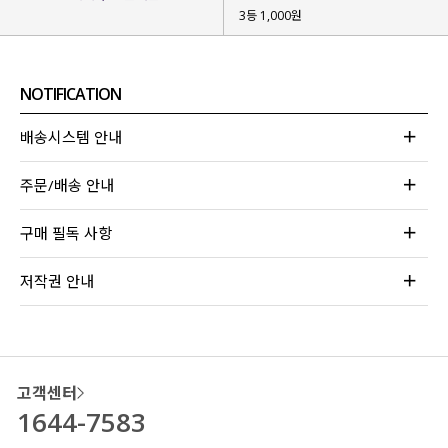
3등 1,000원
NOTIFICATION
배송시스템 안내
골반 위로 가볍게 떨어지는
세미 크롭 기장감
이라 하체 비율이
좋아 보이는 시각적 효과가 있구요.
주문/배송 안내
밑단에 더해진 프릴 디테일
로
구매 필독 사항
사랑스럽고 페미닌한 무드까지 연출돼요!
저작권 안내
고객센터
1644-7583