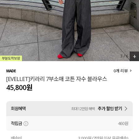
세트할인 ~30%
블라우스
하객룩
원피스
살안타템
팬츠
110사이즈
스커트
+
4
/
6
플러스핏
액티브웨어
0
개 리뷰
MADE
[EVELLET]키라리 7부소매 코튼 자수 블라우스
티셔츠
언더웨어
45,800원
팬츠
ACC
회원혜택
추가 할인 받기
최대 12만원 혜택
셔츠
적립금
460원
원피스
니트
배송비
3,000원 (7만원 이상 무료배송)