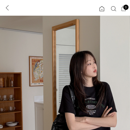
0
0
1초 회원가입
로그인
ENG
TW
콘텐츠
리뷰 & 혜택
플러스핏
회원혜택
입
JP
CATEGORY
COMMUNITY
도착보장⚡
ALL
인플루언서 pick!
익스클루시브
신상 5%
아우터
베스트
티셔츠
MADE
니트