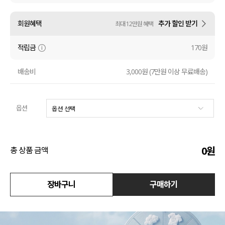
수영복
회원혜택
추가 할인 받기
최대 12만원 혜택
아우터
적립금
170원
스커트
배송비
3,000원 (7만원 이상 무료배송)
언더웨어/파자마
옵션
코디템
FIT ZOOM
0
원
총 상품 금액
장바구니
구매하기