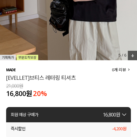
세트할인 ~30%
블라우스
하객룩
원피스
살안타템
팬츠
110사이즈
스커트
+
5
/
6
플러스핏
액티브웨어
0
개 리뷰
MADE
[EVELLET]브티스 레터링 티셔츠
티셔츠
언더웨어
21,000원
16,800원
20
%
팬츠
ACC
셔츠
16,800
원
회원 예상 구매가
원피스
즉시할인
-
4,200
원
니트