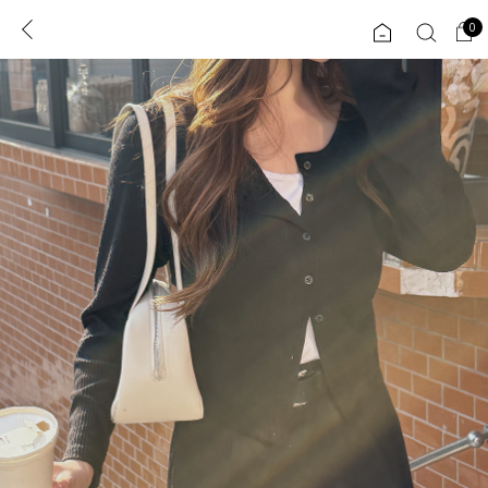
0
0
1초 회원가입
로그인
ENG
TW
콘텐츠
리뷰 & 혜택
플러스핏
회원혜택
입
JP
CATEGORY
COMMUNITY
도착보장⚡
ALL
인플루언서 pick!
익스클루시브
신상 5%
아우터
베스트
티셔츠
MADE
니트