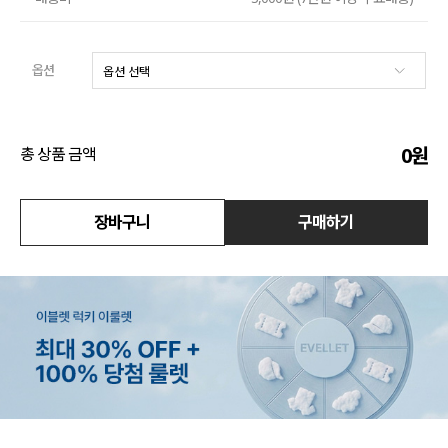
수영복
옵션
아우터
스커트
0
원
총 상품 금액
언더웨어/파자마
장바구니
구매하기
코디템
FIT ZOOM