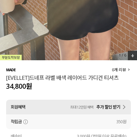
세트할인 ~30%
블라우스
하객룩
원피스
살안타템
팬츠
110사이즈
스커트
+
1
/
6
플러스핏
액티브웨어
0
개 리뷰
MADE
[EVELLET]드네프 라벨 배색 레이어드 가디건 티셔츠
티셔츠
언더웨어
34,800원
팬츠
ACC
회원혜택
추가 할인 받기
최대 12만원 혜택
셔츠
적립금
350원
원피스
니트
배송비
3,000원 (7만원 이상 무료배송)