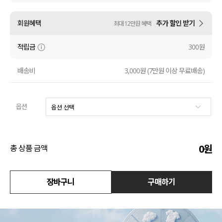
수영복
회원혜택
추가 할인 받기
최대 12만원 혜택
아우터
적립금
300원
스커트
배송비
3,000원 (7만원 이상 무료배송)
언더웨어/파자마
옵션
코디템
FIT ZOOM
0
원
총 상품 금액
장바구니
구매하기