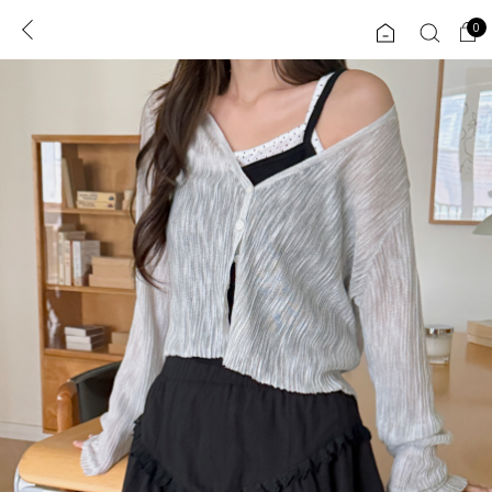
0
0
1초 회원가입
로그인
ENG
TW
콘텐츠
리뷰 & 혜택
플러스핏
회원혜택
입
JP
CATEGORY
COMMUNITY
도착보장⚡
ALL
인플루언서 pick!
익스클루시브
신상 5%
아우터
베스트
티셔츠
MADE
니트