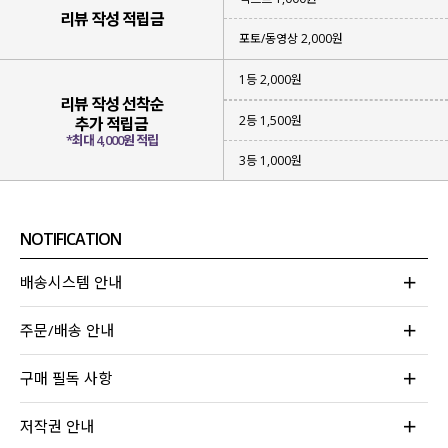
리뷰 작성 적립금
포토/동영상 2,000원
1등 2,000원
리뷰 작성 선착순
2등 1,500원
추가 적립금
*최대 4,000원 적립
3등 1,000원
NOTIFICATION
▪ 성글하면서
가벼운 짜임의 니트
아이템
▪
햇빛을 막아 줄 수 있고
부담 없이 입어지는 아이템
배송시스템 안내
▪
베이직한 컬러감
으로 다양한 스타일링 가능
주문/배송 안내
위에 하나라도 해당되는 아이템을 찾고 계신다면
이번 니트 가디건에 집중해 주세요!
구매 필독 사항
무더운 여름에도 부담 없어 걸쳐져
나도 모르게 손이 자주 가게 될 아이템이라
저작권 안내
눈여겨보시면 좋을 것 같아요!