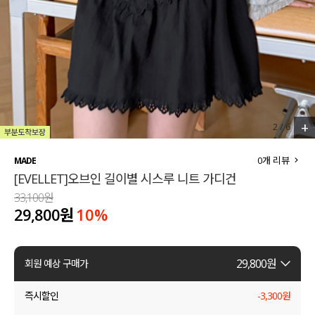
세트할인 ~30%
블라우스
하객룩
원피스
살안타템
팬츠
110사이즈
스커트
+
2
/
6
플러스핏
액티브웨어
0
개 리뷰
MADE
[EVELLET]오브인 길이별 시스루 니트 가디건
티셔츠
언더웨어
33,100원
29,800원
10
%
팬츠
ACC
셔츠
29,800
원
회원 예상 구매가
원피스
즉시할인
-
3,300
원
니트