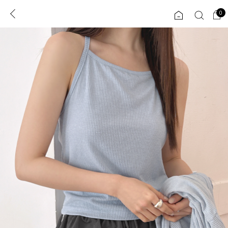
0
0
1초 회원가입
로그인
ENG
TW
콘텐츠
리뷰 & 혜택
플러스핏
회원혜택
입
JP
CATEGORY
COMMUNITY
도착보장⚡
ALL
인플루언서 pick!
익스클루시브
신상 5%
아우터
베스트
티셔츠
MADE
니트