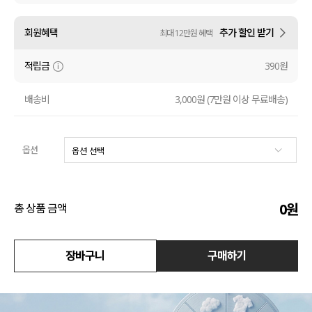
수영복
회원혜택
추가 할인 받기
최대 12만원 혜택
아우터
적립금
390원
스커트
배송비
3,000원 (7만원 이상 무료배송)
언더웨어/파자마
옵션
코디템
FIT ZOOM
0
원
총 상품 금액
장바구니
구매하기