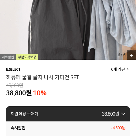
세트할인 ~30%
블라우스
하객룩
원피스
살안타템
팬츠
110사이즈
스커트
+
1
/
6
플러스핏
액티브웨어
0
개 리뷰
E.SELECT
하뮤페 물결 골지 나시 가디건 SET
티셔츠
언더웨어
43,100원
38,800원
10
%
팬츠
ACC
셔츠
38,800
원
회원 예상 구매가
원피스
즉시할인
-
4,300
원
니트