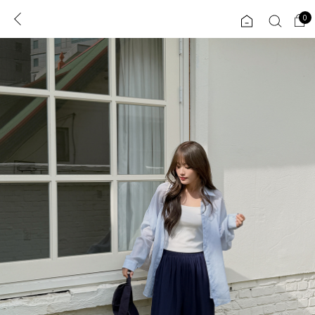
0
0
1초 회원가입
로그인
ENG
TW
콘텐츠
리뷰 & 혜택
플러스핏
회원혜택
입
JP
CATEGORY
COMMUNITY
도착보장⚡
ALL
인플루언서 pick!
익스클루시브
신상 5%
아우터
베스트
티셔츠
MADE
니트