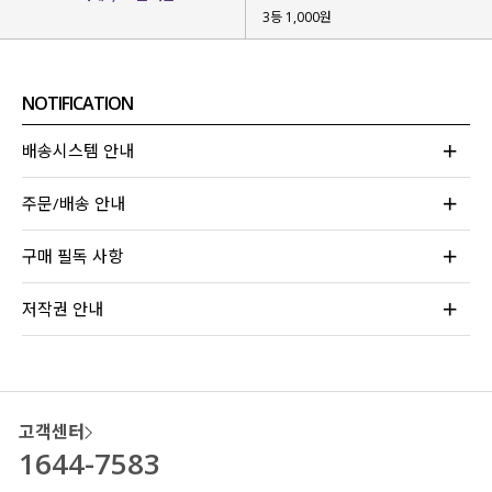
3등 1,000원
여름이 다가올 때면 많이 사랑해 주시는
세이딘 밴딩 슬랙스를 다양하게 즐기셨으면 해
세이딘만의
핏과 실루엣은 유지하면서
기존의 탄탄한 비스코스 나일론 혼방과는
NOTIFICATION
다른 무드의
에어리한 텍스처의 레이온 버전
을
새롭게 선보이게 되었습니다!
배송시스템 안내
주문/배송 안내
구매 필독 사항
저작권 안내
고객센터
1644-7583