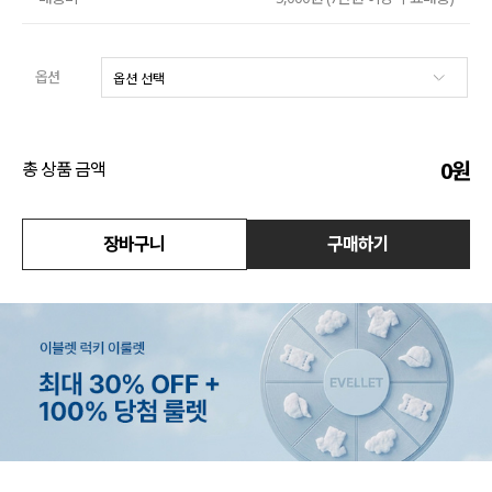
수영복
옵션
아우터
스커트
0
원
총 상품 금액
언더웨어/파자마
코디템
장바구니
구매하기
FIT ZOOM