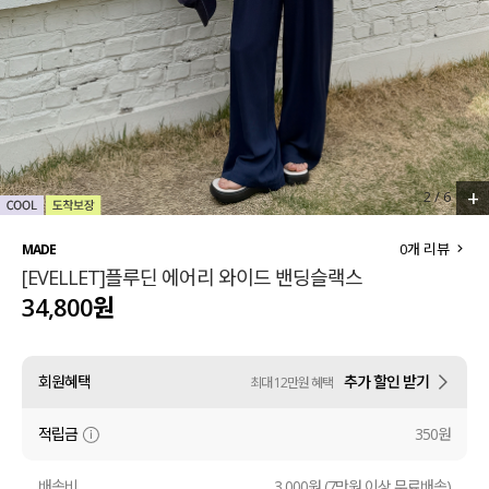
세트할인 ~30%
블라우스
하객룩
원피스
살안타템
팬츠
110사이즈
스커트
+
2
/
6
플러스핏
액티브웨어
0
개 리뷰
MADE
[EVELLET]플루딘 에어리 와이드 밴딩슬랙스
티셔츠
언더웨어
34,800원
팬츠
ACC
회원혜택
추가 할인 받기
최대 12만원 혜택
셔츠
적립금
350원
원피스
니트
배송비
3,000원 (7만원 이상 무료배송)