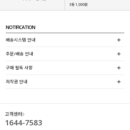
3등 1,000원
NOTIFICATION
배송시스템 안내
주문/배송 안내
구매 필독 사항
코튼 100% 자가드 원단을 사용해 주었는데요.
저작권 안내
면 소재라
피부에 닿는 촉감이
부드러워
편안하게 입어지구요.
세로 스트라이프 느낌의 자가드 텍스처
인데
절개선 역시 세로 방향으로 설계해 시선을 분산시켜
고객센터
전체적으로
슬림해 보이는 체형 보정 효과
가 있고
1644-7583
러블리하면서 캐주얼한 무드까지 더해져