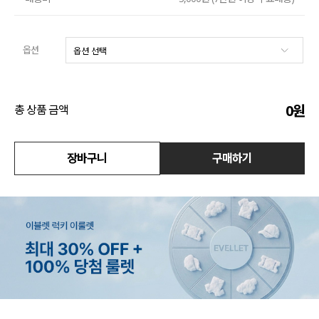
수영복
옵션
아우터
스커트
0
원
총 상품 금액
언더웨어/파자마
코디템
장바구니
구매하기
FIT ZOOM