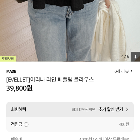
세트할인 ~30%
블라우스
하객룩
원피스
살안타템
팬츠
110사이즈
스커트
+
4
/
6
플러스핏
액티브웨어
0
개 리뷰
MADE
[EVELLET]이리나 라인 페플럼 블라우스
티셔츠
언더웨어
39,800원
팬츠
ACC
회원혜택
추가 할인 받기
최대 12만원 혜택
셔츠
적립금
400원
원피스
니트
배송비
3,000원 (7만원 이상 무료배송)