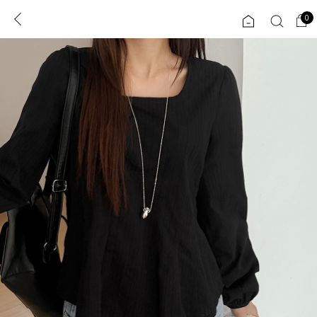
0
0
1초 회원가입
로그인
ENG
TW
콘텐츠
리뷰 & 혜택
플러스핏
회원혜택
입
JP
CATEGORY
COMMUNITY
도착보장⚡
ALL
인플루언서 pick!
익스클루시브
신상 5%
아우터
베스트
티셔츠
MADE
니트