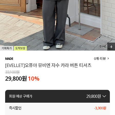
세트할인 ~30%
블라우스
하객룩
원피스
살안타템
팬츠
110사이즈
스커트
+
6
/
6
플러스핏
액티브웨어
0
개 리뷰
MADE
[EVELLET]오퓨아 뮤비엔 자수 카라 버튼 티셔츠
티셔츠
언더웨어
33,100원
29,800원
10
%
팬츠
ACC
셔츠
29,800
원
회원 예상 구매가
원피스
즉시할인
-
3,300
원
니트