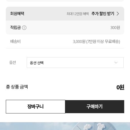
액티브
회원혜택
추가 할인 받기
최대 12만원 혜택
아우터
적립금
300원
스커트
배송비
3,000원 (7만원 이상 무료배송)
언더웨어/파자마
옵션
코디템
FIT ZOOM
0
원
총 상품 금액
장바구니
구매하기