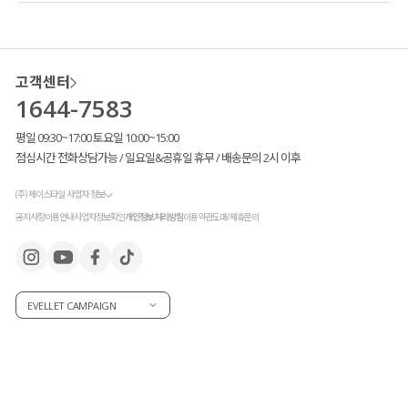
고객센터
1644-7583
평일 09:30~17:00 토요일 10:00~15:00
점심시간 전화상담가능 / 일요일&공휴일 휴무 / 배송문의 2시 이후
(주) 제이스타일 사업자 정보
공지사항
이용안내
사업자정보확인
개인정보처리방침
이용약관
도매/제휴문의
자수로 포인트
를 준 반팔 버튼 티셔츠로,
EVELLET CAMPAIGN
총 3가지 컬러를 준비
했어요 :)
데일리로 오래오래 입을 수 있도록
퀄리티까지 꼼꼼하게 챙겼답니다!
체형을 자연스럽게 커버해 주는
적당한 슬림핏,