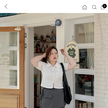
0
0
1초 회원가입
로그인
ENG
TW
콘텐츠
리뷰 & 혜택
플러스핏
회원혜택
입
JP
CATEGORY
COMMUNITY
도착보장⚡
ALL
인플루언서 pick!
익스클루시브
신상 5%
아우터
베스트
티셔츠
MADE
니트