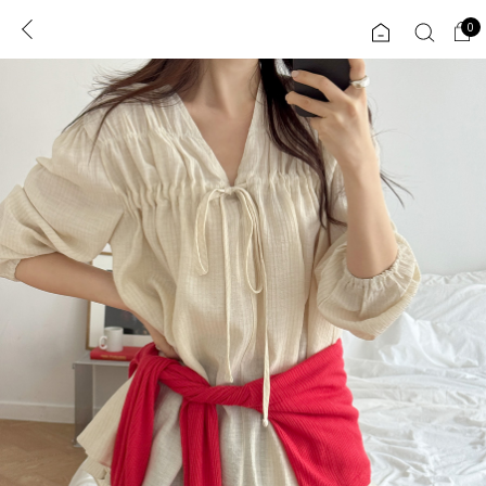
0
0
1초 회원가입
로그인
ENG
TW
콘텐츠
리뷰 & 혜택
플러스핏
회원혜택
입
JP
CATEGORY
COMMUNITY
도착보장⚡
ALL
인플루언서 pick!
익스클루시브
신상 5%
아우터
베스트
티셔츠
MADE
니트