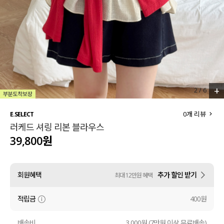
세트할인 ~30%
블라우스
하객룩
원피스
살안타템
팬츠
110사이즈
스커트
+
2
/
6
플러스핏
액티브웨어
0
개 리뷰
E.SELECT
러케드 셔링 리본 블라우스
티셔츠
언더웨어
39,800원
팬츠
ACC
회원혜택
추가 할인 받기
최대 12만원 혜택
셔츠
적립금
400원
원피스
니트
배송비
3,000원 (7만원 이상 무료배송)