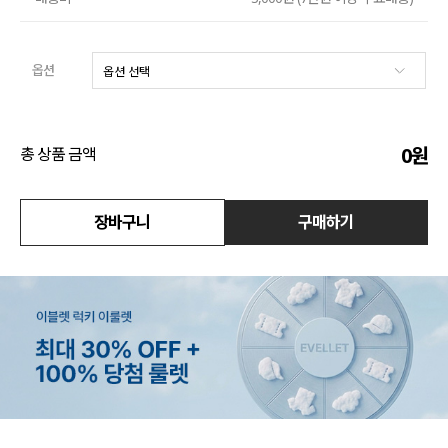
수영복
옵션
아우터
스커트
0
원
총 상품 금액
언더웨어/파자마
장바구니
구매하기
코디템
FIT ZOOM