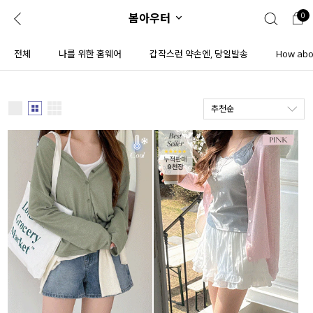
봄아우터
0
0
1초 회원가입
로그인
전체
나를 위한 홈웨어
갑작스런 약손엔, 당일발송
How abou
ENG
TW
추천순
콘텐츠
리뷰 & 혜택
플러스핏
회원혜택
입
JP
CATEGORY
COMMUNITY
도착보장⚡
ALL
인플루언서 pick!
익스클루시브
신상 5%
아우터
베스트
티셔츠
MADE
니트