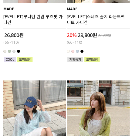
MADE
MADE
세트할인 ~30%
블라우스
[EVELLET]루니텐 린넨 루즈핏 가
[EVELLET]스네즈 골지 라운드넥
디건
니트 가디건
하객룩
원피스
26,800원
20%
29,800원
37,200원
살안타템
팬츠
(66~110)
(66~110)
110사이즈
스커트
플러스핏
액티브웨어
티셔츠
언더웨어
팬츠
ACC
셔츠
원피스
니트