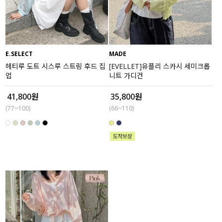
수영복
아우터
E.SELECT
MADE
스커트
헤티루 도트 시스루 스트링 후드 집
[EVELLET]유플리 스카시 세미크롭
업
니트 가디건
언더웨어/파자마
41,800원
35,800원
(77~100)
(66~110)
코디템
FIT ZOOM