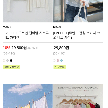
액티브
아우터
MADE
MADE
스커트
[EVELLET]오브인 길이별 시스루
[EVELLET]뮤덴느 펀칭 스카시 크
니트 가디건
롭 니트 가디건
언더웨어/파자마
10%
29,800원
29,800원
33,100원
코디템
(66~110)
(55~100)
FIT ZOOM