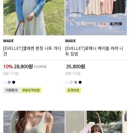
MADE
MADE
[EVELLET]엘레번 펀칭 니트 가디
[EVELLET]로체니 케이블 카라 니
건
트 집업
10%
28,800원
35,800원
32,000원
(66~110)
(66~110)