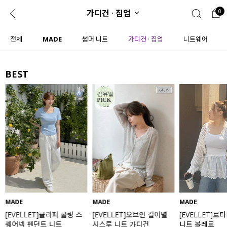
가디건 · 집업
0
0
1초 회원가입
로그인
전체
MADE
썸머 니트
가디건 · 집업
니트웨어
ENG
TW
BEST
콘텐츠
리뷰 & 혜택
플러스핏
회원혜택
입
JP
CATEGORY
COMMUNITY
도착보장⚡
ALL
인플루언서 pick!
익스클루시브
신상 5%
아우터
베스트
티셔츠
MADE
MADE
MADE
[EVELLET]클리피 쿨링 스
[EVELLET]오브인 길이별
[EVELLET]로
MADE
니트
퀘어넥 펜던트 니트
시스루 니트 가디건
니트 볼레로