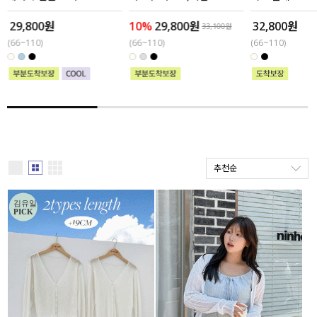
29,800원
10%
29,800원
32,800원
세트할인 ~30%
블라우스
33,100원
(66~110)
(66~110)
(66~110)
하객룩
원피스
살안타템
팬츠
110사이즈
스커트
플러스핏
액티브웨어
추천순
티셔츠
언더웨어
팬츠
ACC
셔츠
원피스
니트