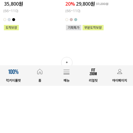
35,800원
20%
29,800원
37,200원
(66~110)
(66~110)
더보기
럭키이룰렛
홈
메뉴
리얼핏
마이페이지
고객센터
1644-7583
평일 09:30~17:00 토요일 10:00~15:00
점심시간 전화상담가능 / 일요일&공휴일 휴무 / 배송문의 2시 이후