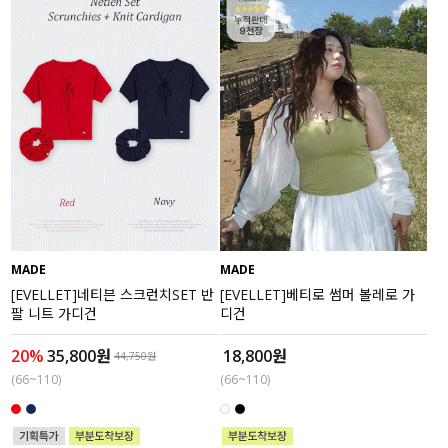
MADE
MADE
[EVELLET]네티븐 스크런치SET 반
[EVELLET]베티로 썸머 볼레로 가
팔 니트 가디건
디건
20%
35,800원
18,800원
44,750원
(66~110)
(66~110)