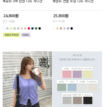
케로트 V넥 린넨 니트 가디건
제덴트 언발 트임 니트 가디건
24,800원
25,800원
(77~100)
(77~110)