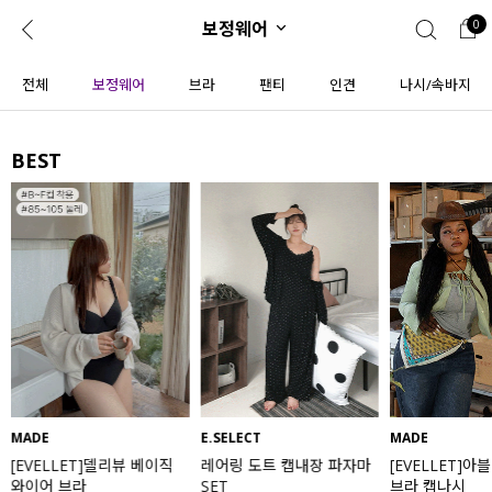
보정웨어
0
0
1초 회원가입
로그인
전체
보정웨어
브라
팬티
인견
나시/속바지
ENG
TW
BEST
콘텐츠
리뷰 & 혜택
플러스핏
회원혜택
입
JP
CATEGORY
COMMUNITY
도착보장⚡
ALL
인플루언서 pick!
익스클루시브
신상 5%
아우터
베스트
티셔츠
MADE
E.SELECT
MADE
[EVELLET]델리뷰 베이직
레어링 도트 캡내장 파자마
[EVELLET]아
MADE
니트
와이어 브라
SET
브라 캡나시