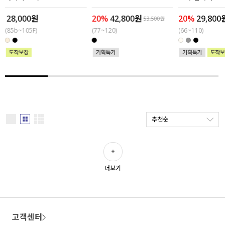
28,000원
20%
42,800원
20%
29,800
세트할인 ~30%
블라우스
53,500원
(85b~105F)
(77~120)
(66~110)
하객룩
원피스
살안타템
팬츠
110사이즈
스커트
플러스핏
액티브웨어
추천순
티셔츠
언더웨어
팬츠
ACC
더보기
셔츠
원피스
고객센터
니트