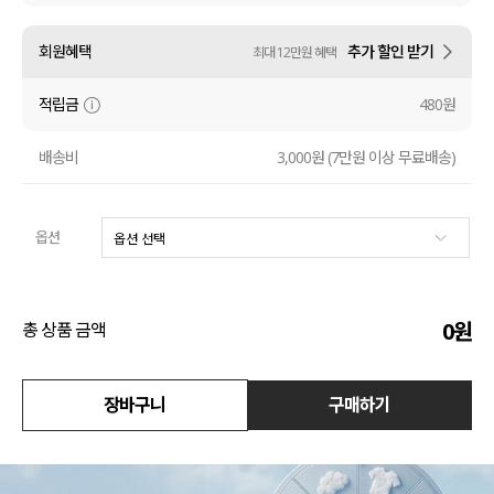
액티브
회원혜택
추가 할인 받기
최대 12만원 혜택
아우터
적립금
480원
스커트
배송비
3,000원 (7만원 이상 무료배송)
언더웨어/파자마
옵션
코디템
FIT ZOOM
0
원
총 상품 금액
장바구니
구매하기