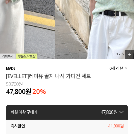
세트할인 ~30%
블라우스
하객룩
원피스
살안타템
팬츠
110사이즈
스커트
+
1
/
6
플러스핏
액티브웨어
0
개 리뷰
MADE
[EVELLET]레미유 골지 나시 가디건 세트
티셔츠
언더웨어
59,700원
47,800원
20
%
팬츠
ACC
셔츠
47,800
원
회원 예상 구매가
원피스
즉시할인
-
11,900
원
니트