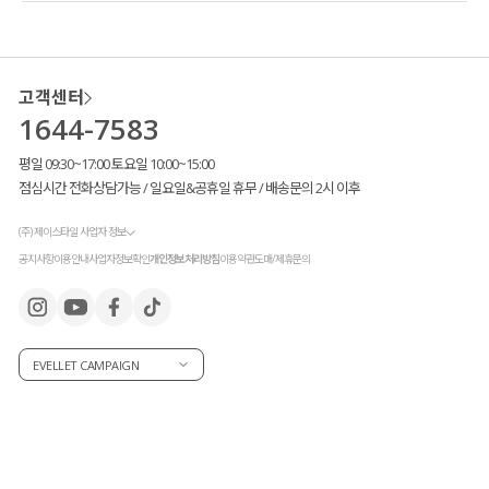
고객센터
1644-7583
평일 09:30~17:00 토요일 10:00~15:00
점심시간 전화상담가능 / 일요일&공휴일 휴무 / 배송문의 2시 이후
부클 골지 소재
로 내추럴하면서도
(주) 제이스타일 사업자 정보
고급스러운 텍스처를 느끼실 수 있구요.
공지사항
이용안내
사업자정보확인
개인정보처리방침
이용약관
도매/제휴문의
부드러운 터치감
이라 부담 없이 입어지고
세로 골지 패턴 덕분에 슬림해 보이는
시각적 효과까지 있어요!
EVELLET CAMPAIGN