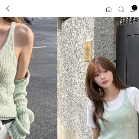
0
0
1초 회원가입
로그인
ENG
TW
콘텐츠
리뷰 & 혜택
플러스핏
회원혜택
입
JP
CATEGORY
COMMUNITY
도착보장⚡
ALL
인플루언서 pick!
익스클루시브
신상 5%
아우터
베스트
티셔츠
MADE
니트