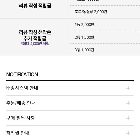
리뷰 작성 적립금
포토/동영상 2,000원
1등 2,000원
리뷰 작성 선착순
2등 1,500원
추가 적립금
*최대 4,000원 적립
여리한 포인트 컬러를 즐겨보셨으면 해
3등 1,000원
과하지 않지만 은은한 컬러가 가미된
애플민트 / 미스티 블루 2가지 컬러
로 준비했는데요.
2가지 색상 모두 부담 없이 입기 좋아
NOTIFICATION
자신 있게 추천드린답니다!
배송시스템 안내
주문/배송 안내
구매 필독 사항
저작권 안내