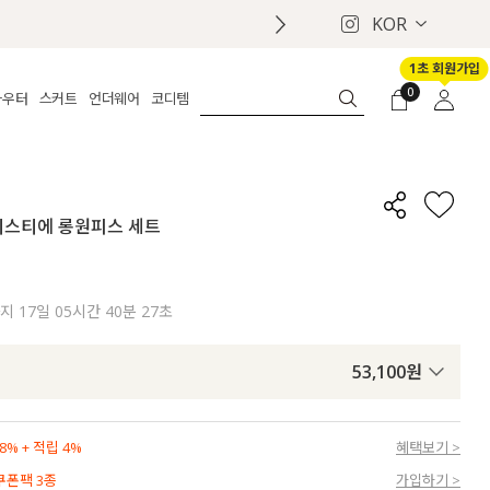
KOR
1초 회원가입
0
아우터
스커트
언더웨어
코디템
체보기
전체보기
전체보기
전체보기
로그인
가디건
롱
보정웨어
MADE
회원가입
자켓
데님
브라
신상
마이페이지
&뷔스티에 롱원피스 세트
퍼/집업
린넨
팬티
벨트
코트
미니/미디
인견
슈즈
패딩
팬츠 스커트
나시/속바지
백
까지
17일 05시간 40분 25초
파자마
쥬얼리
ETC
액세서리
53,100
원
세트
양말/스타킹
세트
% + 적립 4%
혜택보기 >
 쿠폰팩 3종
가입하기 >