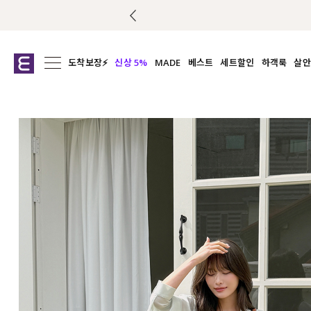
도착보장⚡
신상 5%
MADE
베스트
세트할인
하객룩
살안
전체보기
전체보기
전체보기
전
익스클루시브
코디세트
상의
캡나
아우터
1&1
하의
셔츠/블
티셔츠
여름코디추천
원피스
여
니트
슬랙
블라우스
원피스
팬츠
스커트
액티브웨어
언더웨어
ACC