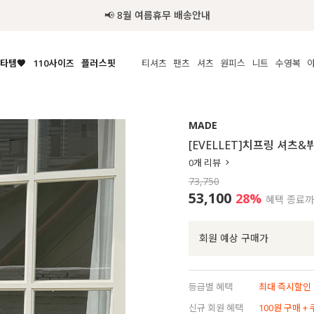
📢 8월 여름휴무 배송안내
타템🧡
110사이즈
플러스핏
티셔츠
팬츠
셔츠
원피스
니트
수영복
체보기
전체보기
전체보기
전체보기
전체보기
전체보기
전체보기
전체보기
전체보기
전
시/나시
MADE
아우터
티셔츠
쿨팬츠
신상
MADE
MADE
MADE
MADE
라우스/티셔츠
상의
상의
롱티셔츠
일상팬츠
셔츠
신상
썸머 니트
애슬레져
[EVELLET]치프링 셔츠
름니트
하의
하의
티블라우스
데님
뷔스티에
미니
가디건·집업
스윔웨어
점
0
개 리뷰
스/팬츠
원피스
원피스
맨투맨/후디
코튼
블라우스
미디/롱
니트웨어
ETC
73,750
원피스
액티브웨어
폴라
슬랙스
뷔스티에/레이어드
오버핏 니트
세트
53,100
28
%
혜택 종료
ETC
민소매/나시
숏츠
하객룩
데일리 니트
크롭
트레이닝
페스티벌/바캉스
회원 예상 구매가
반팔
밴딩팬츠
셀프웨딩
긴팔
길이별
등급별 혜택
최대 즉시할인 8
38INCH~
신규 회원 혜택
100원 구매 +