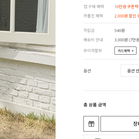
앱 구매 혜택
10만원 쿠폰팩
카플친 혜택
2,000원 할인
적립금
540원
배송비 안내
3,000원 (7
무이자할부
+
카드혜택
옵션
총 상품 금액
장