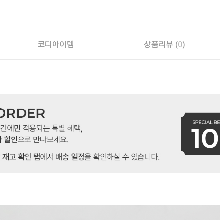
코디아이템
상품리뷰 (
0
)
페이코 ID로 페