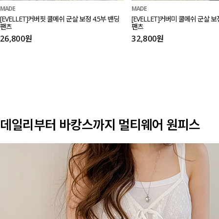
MADE
MADE
[EVELLET]커버핏 쿨메쉬 군살 보정 4.5부 밴딩
[EVELLET]커버미 쿨메쉬 군살 
팬츠
팬츠
26,800원
32,800원
데일리부터 바캉스까지 멀티웨어 원피스