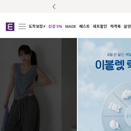
도착보장⚡
신상 5%
MADE
베스트
세트할인
하객룩
살안
전체보기
전체보기
전체보기
전
익스클루시브
코디세트
상의
캡나
아우터
1&1
하의
셔츠/블
티셔츠
여름코디추천
원피스
여
니트
슬랙
블라우스
원피스
팬츠
스커트
액티브웨어
언더웨어
ACC