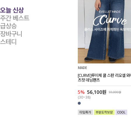
오늘 신상
주간 베스트
급상승
장바구니
스테디
MADE
[CURVE]루이체 쿨 스판 리오셀 
츠컷 데님팬츠
5%
56,100원
59,000원
(30~38)