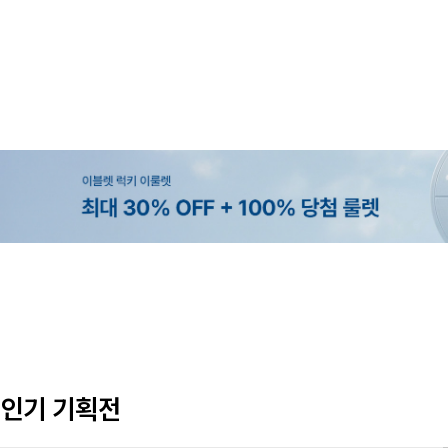
MADE
MADE
MADE
MADE
[EVELLET]커버핏 쿨메쉬 군살 보정
[EVELLET]렌튜아 끈SET 레이어
[EVELLET]릴리브 길이별 쿨 밴딩
[EVELLET]로인느 래터링 래쉬가
밴딩팬츠
26,800원
5%
19,800원
37,800원
43,600원
45,800원
인기 기획전
(28~38)
(66~110)
(28~42)
(66~110)