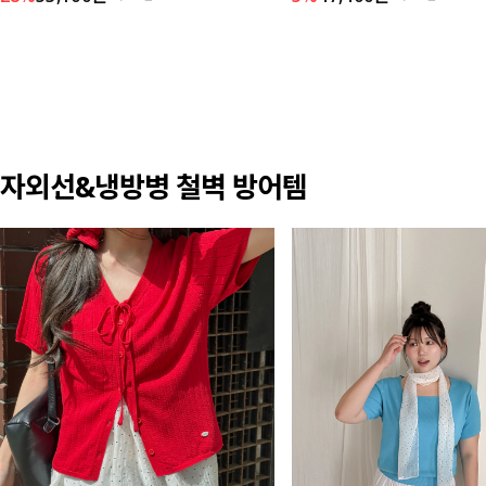
자외선&냉방병 철벽 방어템