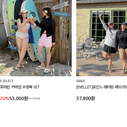
MADE
E.SELECT
[EVELLET]로인느 래터링 래쉬가
퓨테린 커버업 수영복 SET
37,800원
20%
53,000원
66,250원