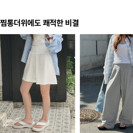
찜통더위에도 쾌적한 비결