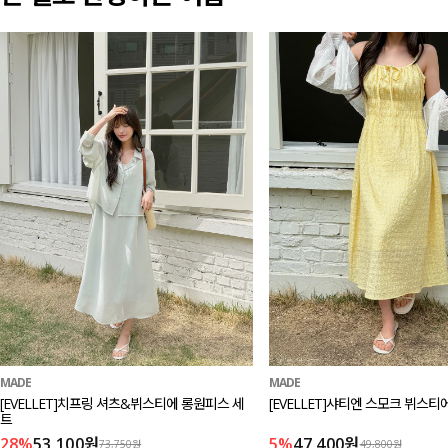
MADE
MADE
[EVELLET]치프링 셔츠&뷔스티에 롱원피스 세
[EVELLET]샤티엔 스모크 뷔스
트
28%
53,100원
5%
47,400원
73,750원
49,800원