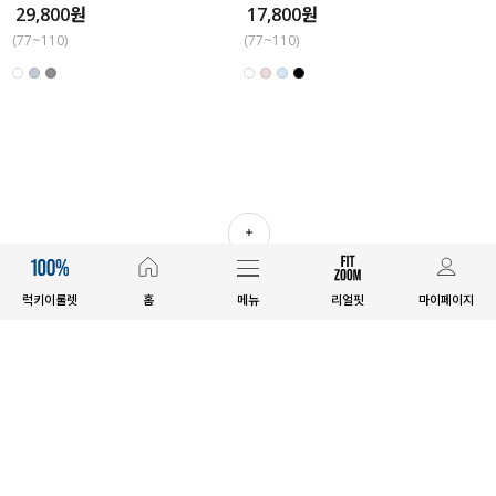
29,800원
17,800원
(77~110)
(77~110)
더보기
럭키이룰렛
홈
메뉴
리얼핏
마이페이지
고객센터
1644-7583
평일 09:30~17:00 토요일 10:00~15:00
점심시간 전화상담가능 / 일요일&공휴일 휴무 / 배송문의 2시 이후