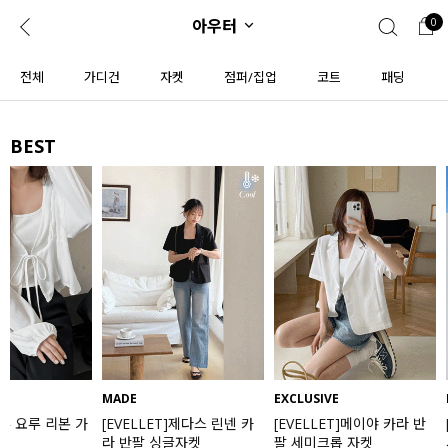
아우터
0
0
1초 회원가입
로그인
전체
가디건
자켓
점퍼/집업
코트
패딩
ENG
TW
BEST
콘텐츠
리뷰 & 혜택
플러스핏
회원혜택
입
JP
CATEGORY
COMMUNITY
도착보장⚡
ALL
인플루언서 pick!
익스클루시브
신상 5%
아우터
베스트
티셔츠
MADE
EXCLUSIVE
MADE
[EVELLET]제다스 린넨 카
[EVELLET]메이야 카라 반
[EVELLET]오
MADE
니트
라 반팔 싱글자켓
팔 세미크롭 자켓
시스루 니트 가