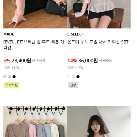
수영복
아우터
MADE
E.SELECT
스커트
[EVELLET]브티넨 랩 후드 리본 가
온드미 도트 프릴 나시 가디건 SET
디건
언더웨어/파자마
5%
28,400원
14%
36,000원
29,800원
42,000원
코디템
(66~110)
(66~100)
FIT ZOOM