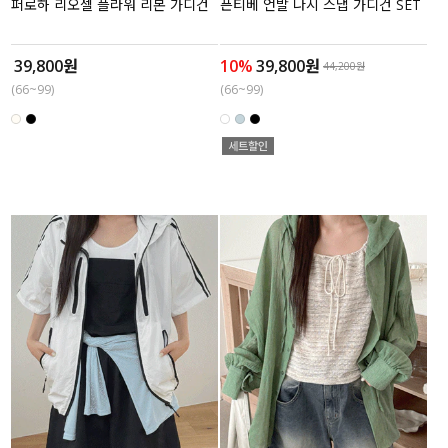
퍼로하 리오셀 플라워 리본 가디건
픈티베 언발 나시 스냅 가디건 SET
39,800원
10%
39,800원
44,200원
(66~99)
(66~99)