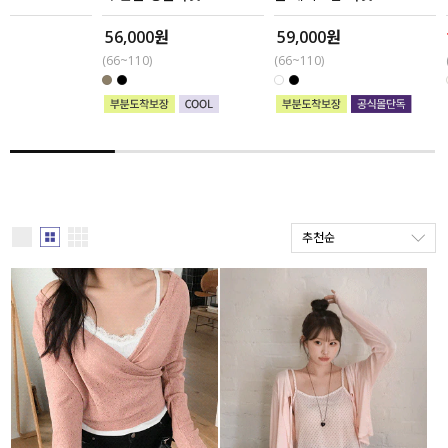
56,000원
59,000원
10%
29,800
세트할인 ~30%
블라우스
(66~110)
(66~110)
(66~110)
하객룩
원피스
살안타템
팬츠
110사이즈
스커트
플러스핏
액티브웨어
추천순
티셔츠
언더웨어
팬츠
ACC
셔츠
원피스
니트