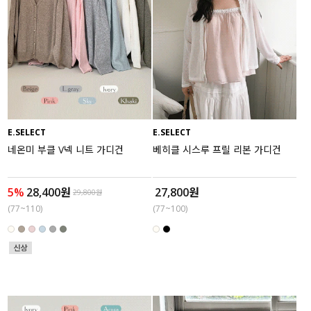
E.SELECT
E.SELECT
네온미 부클 V넥 니트 가디건
베히클 시스루 프릴 리본 가디건
5%
28,400원
27,800원
29,800원
(77~110)
(77~100)