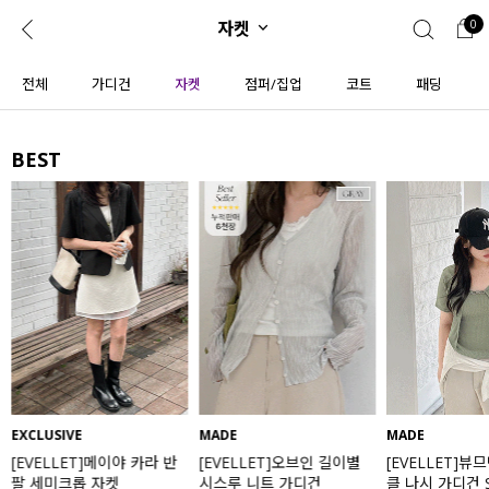
자켓
0
0
1초 회원가입
로그인
전체
가디건
자켓
점퍼/집업
코트
패딩
ENG
TW
BEST
콘텐츠
리뷰 & 혜택
플러스핏
회원혜택
입
JP
CATEGORY
COMMUNITY
도착보장⚡
ALL
인플루언서 pick!
익스클루시브
신상 5%
아우터
베스트
티셔츠
LUSIVE
MADE
MADE
ELLET]메이야 카라 반
[EVELLET]오브인 길이별
[EVELLET]뷰므덴 린
MADE
니트
세미크롭 자켓
시스루 니트 가디건
클 나시 가디건 SET