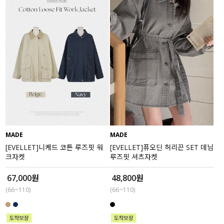
MADE
MADE
[EVELLET]니케드 코튼 루즈핏 워
[EVELLET]퓨오딘 허리끈 SET 데님
크자켓
루즈핏 셔츠자켓
67,000원
48,800원
(66~110)
(66~110)