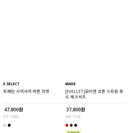
E.SELECT
MADE
트페린 시어서커 버튼 자켓
[EVELLET]모비엔 코튼 스트링 후
드 체크셔츠
47,800원
37,800원
(77~100)
(66~110)