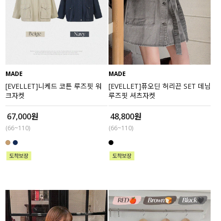
MADE
MADE
[EVELLET]니케드 코튼 루즈핏 워
[EVELLET]퓨오딘 허리끈 SET 데님
크자켓
루즈핏 셔츠자켓
67,000원
48,800원
(66~110)
(66~110)