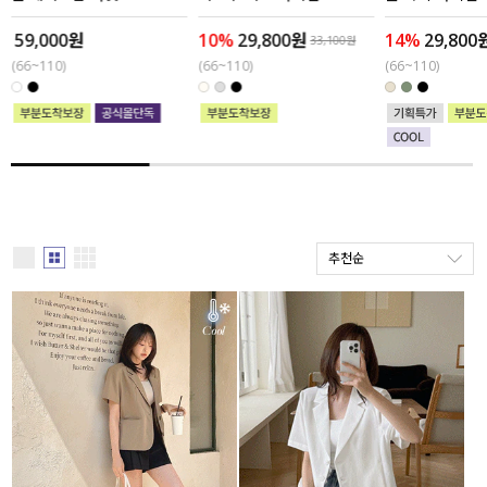
,000원
10%
29,800원
14%
29,800원
세트할인 ~30%
블라우스
33,100원
34,8
110)
(66~110)
(66~110)
하객룩
원피스
살안타템
팬츠
110사이즈
스커트
플러스핏
액티브웨어
추천순
티셔츠
언더웨어
팬츠
ACC
셔츠
원피스
니트