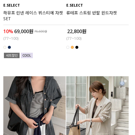
E.SELECT
E.SELECT
하뮤프 린넨 레이스 뷔스티에 자켓
류테프 스트링 반팔 윈드자켓
SET
10%
69,000원
22,800원
76,600원
(77~100)
(77~100)