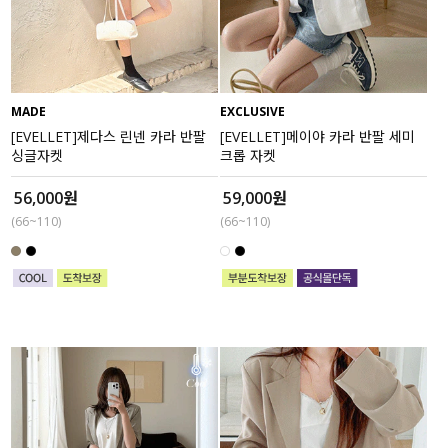
액티브
아우터
MADE
EXCLUSIVE
스커트
[EVELLET]제다스 린넨 카라 반팔
[EVELLET]메이야 카라 반팔 세미
싱글자켓
크롭 자켓
언더웨어/파자마
56,000원
59,000원
코디템
(66~110)
(66~110)
FIT ZOOM