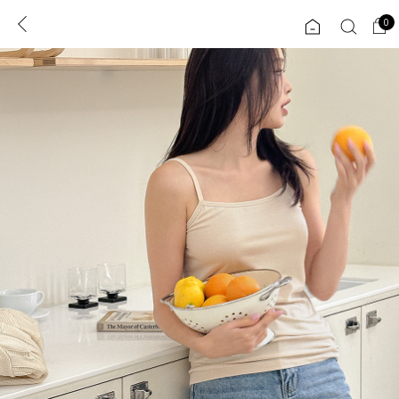
0
0
1초 회원가입
로그인
ENG
TW
콘텐츠
리뷰 & 혜택
플러스핏
회원혜택
입
JP
CATEGORY
COMMUNITY
도착보장⚡
ALL
인플루언서 pick!
익스클루시브
신상 5%
아우터
베스트
티셔츠
MADE
니트