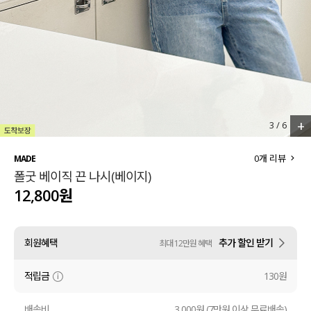
세트할인 ~30%
블라우스
하객룩
원피스
살안타템
팬츠
110사이즈
스커트
+
3
/
6
플러스핏
액티브웨어
0
개 리뷰
MADE
폴굿 베이직 끈 나시(베이지)
티셔츠
언더웨어
12,800원
팬츠
ACC
회원혜택
추가 할인 받기
최대 12만원 혜택
셔츠
적립금
130원
원피스
니트
배송비
3,000원 (7만원 이상 무료배송)