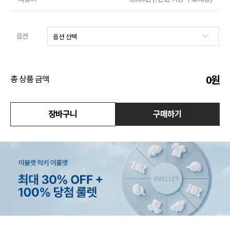
액티브
옵션
아우터
스커트
0
원
총 상품 금액
언더웨어/파자마
코디템
장바구니
구매하기
FIT ZOOM