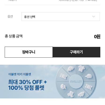
수영복
옵션
아우터
스커트
0
원
총 상품 금액
언더웨어/파자마
코디템
장바구니
구매하기
FIT ZOOM