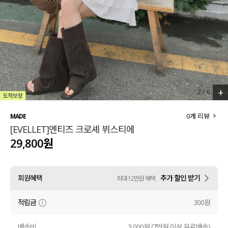
세트할인 ~30%
블라우스
하객룩
원피스
살안타템
팬츠
110사이즈
스커트
+
2
/
6
플러스핏
액티브웨어
0
개 리뷰
MADE
[EVELLET]엔티즈 크로셰 뷔스티에
티셔츠
언더웨어
29,800원
팬츠
ACC
회원혜택
추가 할인 받기
최대 12만원 혜택
셔츠
적립금
300원
원피스
니트
배송비
3,000원 (7만원 이상 무료배송)