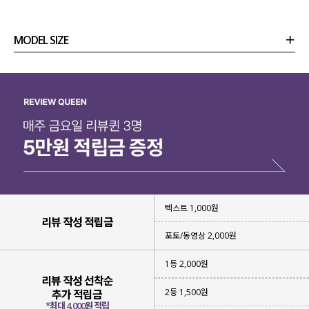
MODEL SIZE
상품정보
사이즈
코디템
리뷰 (
0
)
문의 (4)
텍스트 1,000원
리뷰 작성 적립금
포토/동영상 2,000원
섬세하게
조절 가능한
1등 2,000원
스트랩 디테일
을 넣어 주었는데요.
리뷰 작성 선착순
2등 1,500원
추가 적립금
내 몸에 맞게 또는 원하는 핏에 맞게
*최대 4,000원 적립
자유롭게 연출 가능 해요!