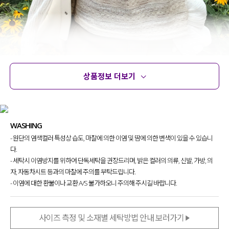
상품정보 더보기
상품정보
사이즈
코디템
문의 (4)
리뷰
WASHING
- 원단의 염색컬러 특성상 습도, 마찰에 의한 이염 및 땀에 의한 변색이 있을 수 있습니
다.
여름 무드기 물씬 풍겨지는
- 세탁시 이염방지를 위하여 단독세탁을 권장드리며, 밝은 컬러의 의류, 신발, 가방, 의
매력적인 뷔스티에를 제작
했어요.
자, 자동차시트 등과의 마찰에 주의를 부탁드립니다.
- 이염에 대한 환불이나 교환 A/S 불가하오니 주의해 주시길 바랍니다.
원단 자체만으로도 포인트
가 되어 줘
답답함 없이 시원하게 입어지는 아이템이라
눈여겨보시면 좋을 것 같아요~!
사이즈 측정 및 소재별 세탁방법 안내 보러가기