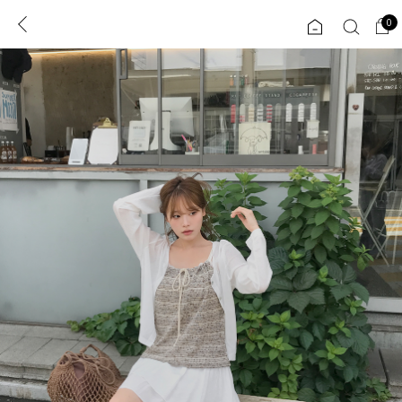
0
0
1초 회원가입
로그인
ENG
TW
콘텐츠
리뷰 & 혜택
플러스핏
회원혜택
입
JP
CATEGORY
COMMUNITY
도착보장⚡
ALL
인플루언서 pick!
익스클루시브
신상 5%
아우터
베스트
티셔츠
MADE
니트