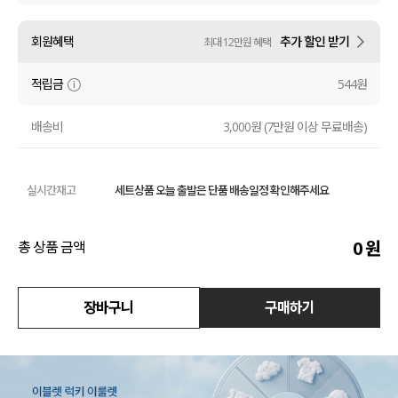
액티브
회원혜택
추가 할인 받기
최대 12만원 혜택
아우터
적립금
544원
스커트
배송비
3,000원 (7만원 이상 무료배송)
언더웨어/파자마
실시간재고
세트상품 오늘 출발은 단품 배송일정 확인해주세요
코디템
FIT ZOOM
0
원
총 상품 금액
장바구니
구매하기