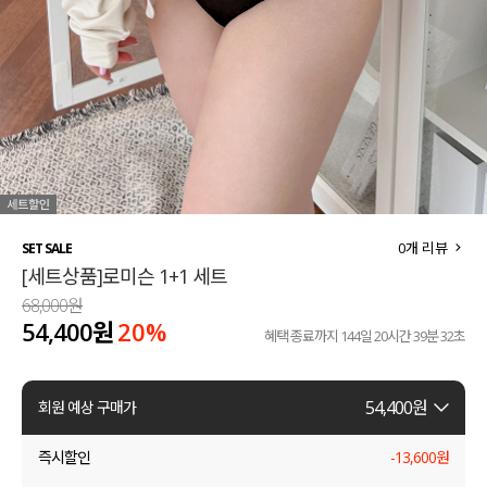
세트할인 ~30%
블라우스
하객룩
원피스
살안타템
팬츠
110사이즈
스커트
플러스핏
액티브웨어
0
개 리뷰
SET SALE
[세트상품]로미슨 1+1 세트
티셔츠
언더웨어
68,000원
54,400원
20%
팬츠
ACC
혜택 종료까지
144일 20시간 39분 31초
셔츠
54,400
원
회원 예상 구매가
원피스
즉시할인
-
13,600
원
니트