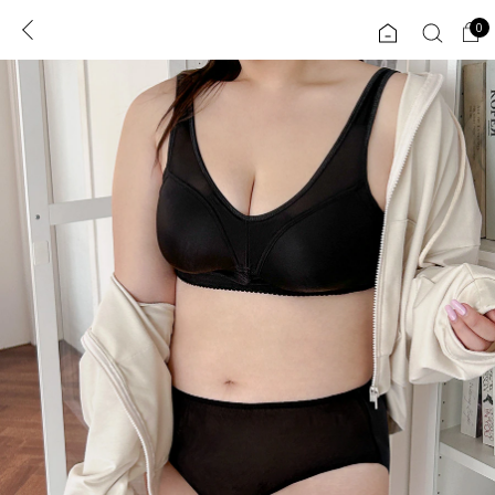
0
0
1초 회원가입
로그인
ENG
TW
콘텐츠
리뷰 & 혜택
플러스핏
회원혜택
입
JP
CATEGORY
COMMUNITY
도착보장⚡
ALL
인플루언서 pick!
익스클루시브
신상 5%
아우터
베스트
티셔츠
MADE
니트