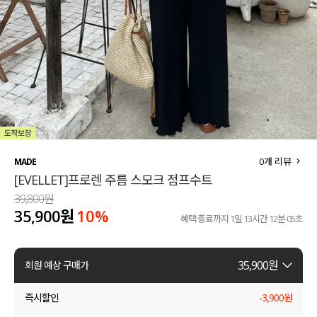
세트할인 ~30%
블라우스
하객룩
원피스
살안타템
팬츠
110사이즈
스커트
플러스핏
액티브웨어
0
개 리뷰
MADE
[EVELLET]프로렌 주름 스모크 점프수트
티셔츠
언더웨어
39,800원
35,900원
10%
팬츠
ACC
혜택 종료까지
1일 13시간 12분 04초
셔츠
35,900
원
회원 예상 구매가
원피스
즉시할인
-
3,900
원
니트