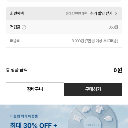
액티브
회원혜택
추가 할인 받기
최대 12만원 혜택
아우터
적립금
360원
스커트
배송비
3,000원 (7만원 이상 무료배송)
언더웨어/파자마
코디템
0
원
총 상품 금액
FIT ZOOM
장바구니
구매하기