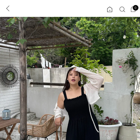
0
0
1초 회원가입
로그인
ENG
TW
콘텐츠
리뷰 & 혜택
플러스핏
회원혜택
입
JP
CATEGORY
COMMUNITY
도착보장⚡
ALL
인플루언서 pick!
익스클루시브
신상 5%
아우터
베스트
티셔츠
MADE
니트