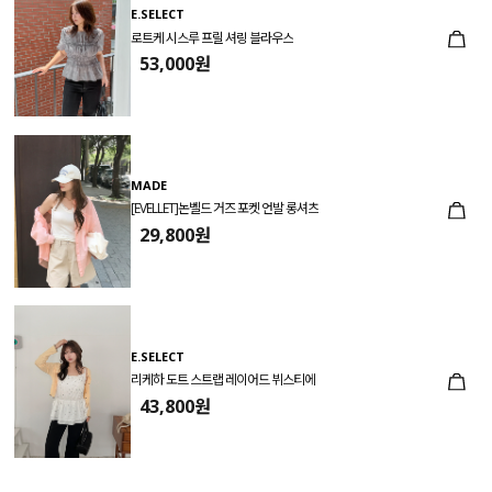
E.SELECT
로트케 시스루 프릴 셔링 블라우스
53,000원
MADE
[EVELLET]논벨드 거즈 포켓 언발 롱셔츠
29,800원
E.SELECT
리케하 도트 스트랩 레이어드 뷔스티에
43,800원