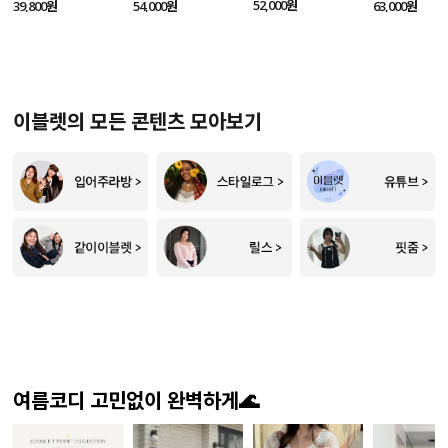
SET
52,000원
39,800원
54,000원
63,000원
이블렛의 모든 콘텐츠 모아보기
여름코디 고민없이 완벽하게🌊