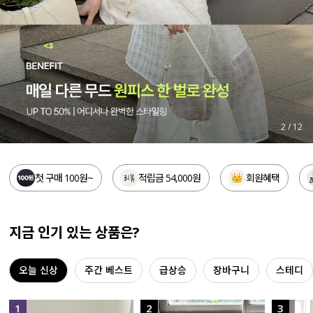
세트할인 ~30%
블라우스
하객룩
원피스
살안타템
팬츠
110사이즈
스커트
3
/
12
플러스핏
액티브웨어
첫 구매 100원~
적립금 54,000원
회원혜택
티셔츠
언더웨어
팬츠
ACC
지금 인기 있는 상품은?
셔츠
오늘 신상
주간 베스트
급상승
장바구니
스테디
원피스
니트