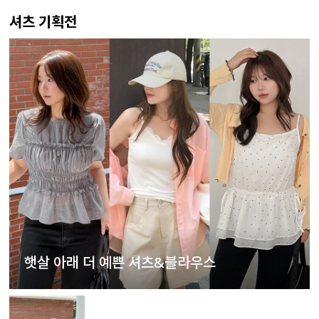
셔츠 기획전
햇살 아래 더 예쁜 셔츠&블라우스