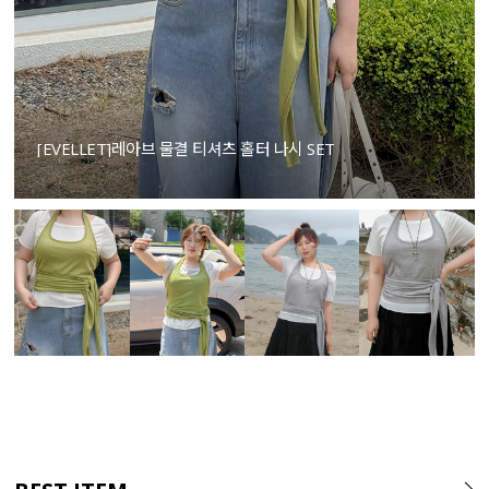
[EVELLET]레아브 물결 티셔츠 홀터 나시 SET