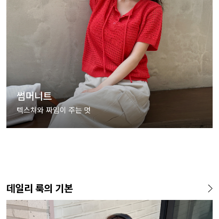
썸머니트
텍스쳐와 짜임이 주는 멋
데일리 룩의 기본