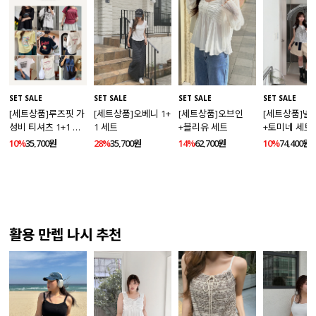
SET SALE
SET SALE
SET SALE
SET SALE
[세트상품]루즈핏 가
[세트상품]오베니 1+
[세트상품]오브인
[세트상품]넬
성비 티셔츠 1+1 세
1 세트
+블리유 세트
+토미네 세트
트
10%
35,700원
28%
35,700원
14%
62,700원
10%
74,400원
활용 만렙 나시 추천