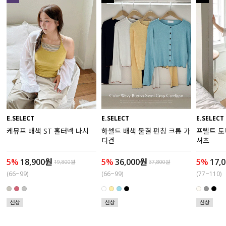
액티브
아우터
스커트
언더웨어/파자마
코디템
E.SELECT
E.SELECT
E.SELECT
케뮤프 배색 ST 홀터넥 나시
하셀드 배색 물결 펀칭 크롭 가
프렐트 도
FIT ZOOM
디건
셔츠
5%
18,900원
5%
36,000원
5%
17,
19,800원
37,800원
(66~99)
(66~99)
(77~110)