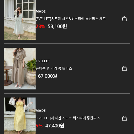
MADE
[EVELLET]치프링 셔츠&뷔스티에 롱원피스 세트
28%
53,100원
E.SELECT
큐페룬 랩 카라 롱 원피스
67,000원
MADE
[EVELLET]샤티엔 스모크 뷔스티에 롱원피스
5%
47,400원