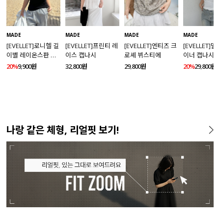
MADE
MADE
MADE
MADE
[EVELLET]로니헬 길
[EVELLET]프린티 레
[EVELLET]엔티즈 크
[EVELLET]
이별 레이온스판 끈
이스 캡나시
로셰 뷔스티에
이너 캡나시
나시
20%
9,900원
32,800원
29,800원
20%
29,800원
나랑 같은 체형, 리얼핏 보기!