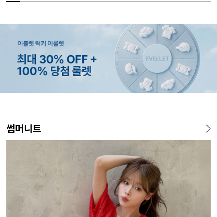
MADE
MADE
MADE
EXCLUSIVE
MADE
E.SELECT
MADE
EXCLUSIVE
MADE
E.SELECT
MADE
MADE
썸머니트
[EVELLET]커버핏 쿨메쉬 군
[CURVE]루이체 쿨 스판 리오
[EVELLET]로니헬 길이별 레
[EVELLET]오베루 쿨강연 스
[EVELLET]오브인 길이별 시
케뮤프 배색 ST 홀터넥 나시
[EVELLET]오베니 찰랑 맥시
일상팬츠 Vol.28 테인드 히든
[EVELL
클로티 시
[EVELL
[EVELL
살 보정 4.5부 밴딩팬츠
셀 와이드 부츠컷 데님팬츠
이온스판 끈 나시
판 슬랙스
스루 니트 가디건
스커트
밴딩 쿨스판 슬랙스
살 보정 
직 티셔츠
밴딩팬츠
5%
20%
26,800원
34,800원
56,100원
9,900원
10%
5%
20%
43,800원
18,900원
29,800원
19,800원
15%
32,800
22,800
19,800
14
59,000원
12,400원
19,800원
33,100원
24,700원
(28~38)
(30~38)
(66~110)
(28~38)
(66~110)
(66~99)
(28~38)
(30~37)
(28~38)
(77~110)
(66~110)
(28~42)