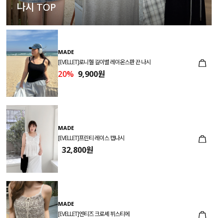
나시 TOP
MADE
[EVELLET]로니헬 길이별 레이온스판 끈 나시
20%
9,900원
MADE
[EVELLET]프린티 레이스 캡나시
32,800원
MADE
[EVELLET]엔티즈 크로셰 뷔스티에