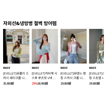
자외선&냉방병 철벽 방어템
MADE
MADE
MADE
MADE
[EVELLET]유플리 스
[EVELLET]히비케 시
[EVELLET]뮤덴느 펀
[EVELLET]
카시 세미크롭 니트
스루 루즈핏 V넥 니
칭 스카시 크롭 니트
칭 스트랩 니
가디건
트
가디건
35,800원
23%
26,900원
29,800원
39,800원