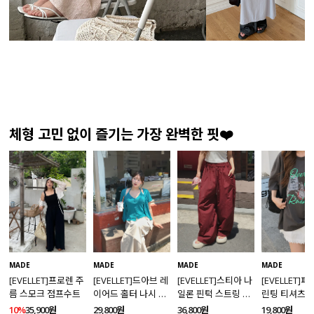
체형 고민 없이 즐기는 가장 완벽한 핏❤️
MADE
MADE
MADE
MADE
[EVELLET]프로렌 주
[EVELLET]드아브 레
[EVELLET]스티아 나
[EVELLET]
름 스모크 점프수트
이어드 홀터 나시 가
일론 핀턱 스트링 커
린팅 티셔츠
디건 티셔츠
브드 밴딩팬츠
10%
35,900원
29,800원
36,800원
19,800원