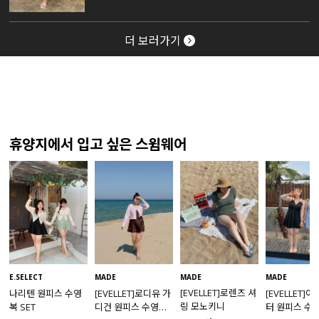
더 보러가기
휴양지에서 입고 싶은 스윔웨어
MADE
E.SELECT
MADE
MADE
[EVELLET]로렌즈 셔
나리텐 원피스 수영
[EVELLET]로디유 가
[EVELLET]
링 모노키니
복 SET
디건 원피스 수영복
터 원피스 수