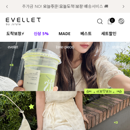
추가금 NO! 오늘주문 오늘도착 보장 배송서비스 🚚
럭키 이룰렛 최대 30% OFF + 100% 당첨
📢 8월 여름휴무 배송안내
0
1초 회원가입
로그인
0
ENG
도착보장⚡
신상 5%
MADE
베스트
세트할인
하
TW
콘텐츠
리뷰 & 혜택
플러스핏
회원혜택
입
JP
CATEGORY
COMMUNITY
도착보장⚡
ALL
인플루언서 pick!
익스클루시브
신상 5%
아우터
베스트
티셔츠
MADE
니트