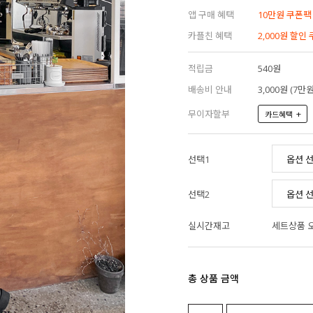
앱 구매 혜택
10만원 쿠폰팩
카플친 혜택
2,000원 할인
적립금
540원
배송비 안내
3,000원 (7
무이자할부
+
카드혜택
선택1
선택2
실시간재고
세트상품 
총 상품 금액