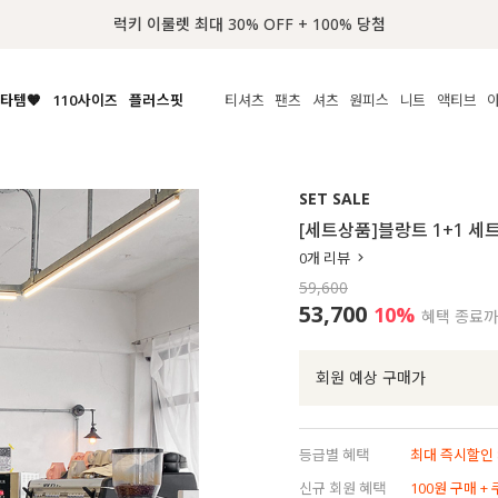
럭키 이룰렛 최대 30% OFF + 100% 당첨
타템🧡
110사이즈
플러스핏
티셔츠
팬츠
셔츠
원피스
니트
액티브
체보기
전체보기
전체보기
전체보기
전체보기
전체보기
전체보기
전체보기
전체보기
전
시/나시
MADE
아우터
티셔츠
쿨팬츠
신상
MADE
MADE
MADE
SET SALE
라우스/티셔츠
상의
상의
롱티셔츠
일상팬츠
셔츠
신상
썸머 니트
애슬레져
[세트상품]블랑트 1+1 세
름니트
하의
하의
티블라우스
데님
뷔스티에
미니
가디건·집업
스윔웨어
점
0
개 리뷰
스/팬츠
원피스
원피스
맨투맨/후디
코튼
블라우스
미디/롱
니트웨어
ETC
59,600
원피스
액티브웨어
폴라
슬랙스
뷔스티에/레이어드
오버핏 니트
세트
53,700
10%
혜택 종료
ETC
민소매/나시
숏츠
하객룩
데일리 니트
크롭
트레이닝
페스티벌/바캉스
회원 예상 구매가
반팔
밴딩팬츠
셀프웨딩
긴팔
길이별
등급별 혜택
최대 즉시할인 8
38INCH~
신규 회원 혜택
100원 구매 +