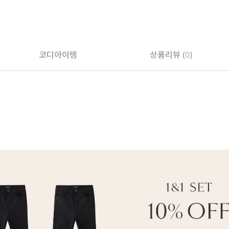
코디아이템
상품리뷰 (
0
)
페이코 ID로 페