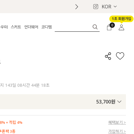
KOR
1초 회원가입
0
아우터
스커트
언더웨어
코디템
체보기
전체보기
전체보기
전체보기
로그인
가디건
롱
보정웨어
MADE
회원가입
자켓
데님
브라
신상
마이페이지
트
퍼/집업
린넨
팬티
벨트
코트
미니/미디
인견
슈즈
패딩
팬츠 스커트
나시/속바지
백
까지
143일 08시간 44분 17초
파자마
쥬얼리
ETC
액세서리
53,700
원
세트
양말/스타킹
세트
% + 적립 4%
혜택보기 >
 쿠폰팩 3종
가입하기 >