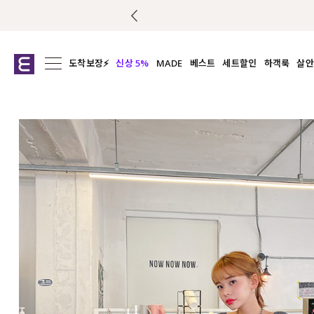
도착보장⚡
신상 5%
MADE
베스트
세트할인
하객룩
살안
전체보기
전체보기
전체보기
전
익스클루시브
코디세트
상의
캡나
아우터
1&1
하의
셔츠/블
티셔츠
여름코디추천
원피스
여
니트
슬랙
블라우스
원피스
팬츠
스커트
액티브웨어
언더웨어
ACC