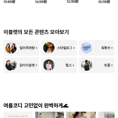
SET
52,000원
39,800원
54,000원
63,000원
이블렛의 모든 콘텐츠 모아보기
여름코디 고민없이 완벽하게🌊