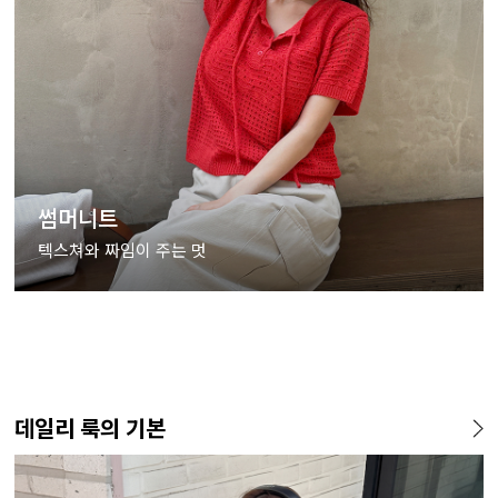
썸머니트
텍스쳐와 짜임이 주는 멋
데일리 룩의 기본