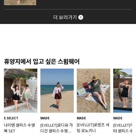
더 보러가기
휴양지에서 입고 싶은 스윔웨어
MADE
E.SELECT
MADE
MADE
[EVELLET]로렌즈 셔
나리텐 원피스 수영
[EVELLET]로디유 가
[EVELLET]
링 모노키니
복 SET
디건 원피스 수영복
터 원피스 수