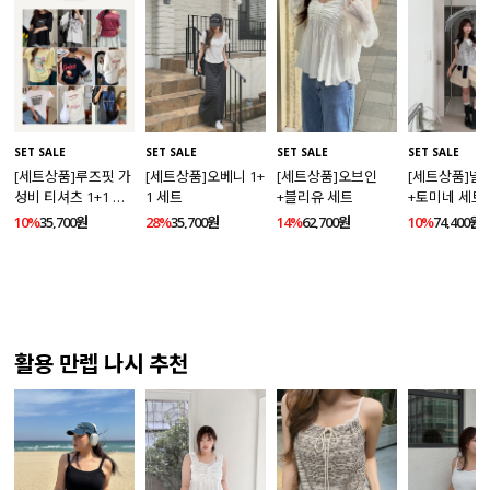
SET SALE
SET SALE
SET SALE
SET SALE
[세트상품]루즈핏 가
[세트상품]오베니 1+
[세트상품]오브인
[세트상품]넬
성비 티셔츠 1+1 세
1 세트
+블리유 세트
+토미네 세트
트
10%
35,700원
28%
35,700원
14%
62,700원
10%
74,400원
활용 만렙 나시 추천