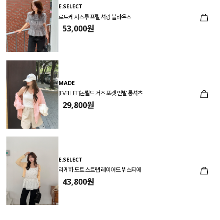
E.SELECT
로트케 시스루 프릴 셔링 블라우스
53,000원
MADE
[EVELLET]논벨드 거즈 포켓 언발 롱셔츠
29,800원
E.SELECT
리케하 도트 스트랩 레이어드 뷔스티에
43,800원