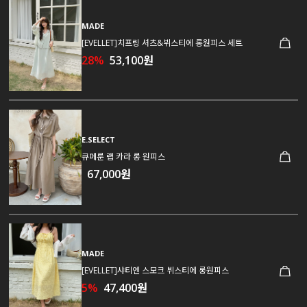
MADE
[EVELLET]치프링 셔츠&뷔스티에 롱원피스 세트
28%
53,100원
E.SELECT
큐페룬 랩 카라 롱 원피스
67,000원
MADE
[EVELLET]샤티엔 스모크 뷔스티에 롱원피스
5%
47,400원