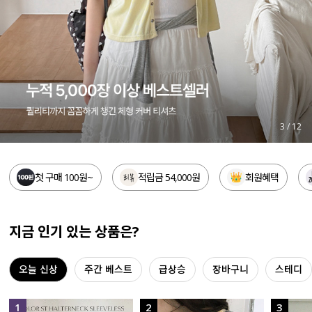
세트할인 ~30%
블라우스
하객룩
원피스
살안타템
팬츠
110사이즈
스커트
4
/
12
플러스핏
액티브웨어
첫 구매 100원~
적립금 54,000원
회원혜택
티셔츠
언더웨어
팬츠
ACC
지금 인기 있는 상품은?
셔츠
오늘 신상
주간 베스트
급상승
장바구니
스테디
원피스
니트