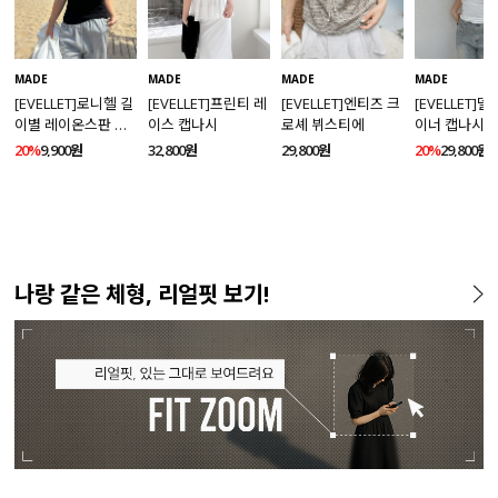
MADE
MADE
MADE
MADE
[EVELLET]로니헬 길
[EVELLET]프린티 레
[EVELLET]엔티즈 크
[EVELLET]
이별 레이온스판 끈
이스 캡나시
로셰 뷔스티에
이너 캡나시
나시
20%
9,900원
32,800원
29,800원
20%
29,800원
나랑 같은 체형, 리얼핏 보기!