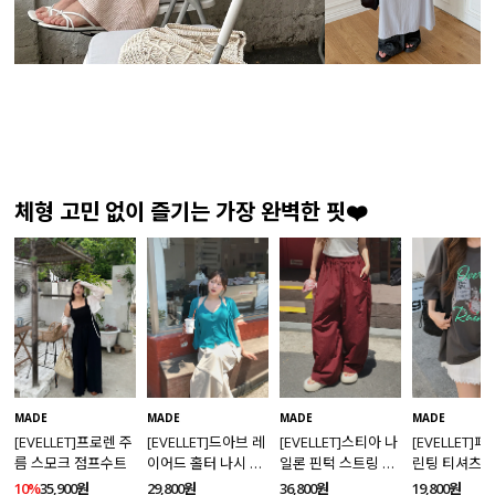
체형 고민 없이 즐기는 가장 완벽한 핏❤️
MADE
MADE
MADE
MADE
[EVELLET]프로렌 주
[EVELLET]드아브 레
[EVELLET]스티아 나
[EVELLET]
름 스모크 점프수트
이어드 홀터 나시 가
일론 핀턱 스트링 커
린팅 티셔츠
디건 티셔츠
브드 밴딩팬츠
10%
35,900원
29,800원
36,800원
19,800원