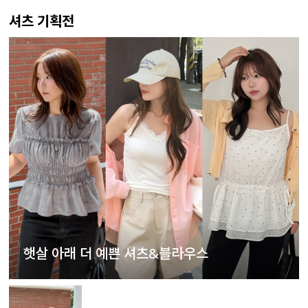
셔츠 기획전
햇살 아래 더 예쁜 셔츠&블라우스