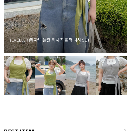
[EVELLET]레아브 물결 티셔츠 홀터 나시 SET