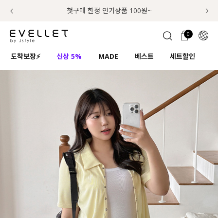
추가금 NO! 오늘주문 오늘도착 보장 배송서비스 🚚
럭키 이룰렛 최대 30% OFF + 100% 당첨
첫구매 한정 인기상품 100원~
📢 8월 여름휴무 배송안내
0
1초 회원가입
로그인
0
ENG
도착보장⚡
신상 5%
MADE
베스트
세트할인
하
TW
콘텐츠
리뷰 & 혜택
플러스핏
회원혜택
입
JP
CATEGORY
COMMUNITY
도착보장⚡
ALL
인플루언서 pick!
익스클루시브
신상 5%
아우터
베스트
티셔츠
MADE
니트