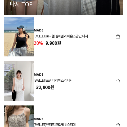
나시 TOP
MADE
[EVELLET]로니헬 길이별 레이온스판 끈 나시
20%
9,900원
MADE
[EVELLET]프린티 레이스 캡나시
32,800원
MADE
[EVELLET]엔티즈 크로셰 뷔스티에