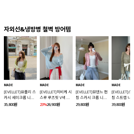
자외선&냉방병 철벽 방어템
MADE
MADE
MADE
MADE
[EVELLET]유플리 스
[EVELLET]히비케 시
[EVELLET]뮤덴느 펀
[EVELLET]
카시 세미크롭 니트
스루 루즈핏 V넥 니
칭 스카시 크롭 니트
칭 스트랩 니
가디건
트
가디건
35,800원
23%
26,900원
29,800원
39,800원