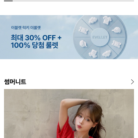
MADE
MADE
MADE
EXCLUSIVE
MADE
E.SELECT
MADE
EXCLUSIVE
MADE
E.SELECT
MADE
MADE
썸머니트
[EVELLET]오브인 길이별 시
[CURVE]루이체 쿨 스판 리오
[EVELLET]로디므 골지 레이
[EVELLET]오베루 쿨강연 스
[EVELLET]커버핏 쿨메쉬 군
케뮤프 배색 ST 홀터넥 나시
[EVELLET]로니헬 길이별 레
일상팬츠 Vol.28 테인드 히든
[EVELL
에롤프 시
[EVELL
[EVELL
스루 니트 가디건
셀 와이드 부츠컷 데님팬츠
스 나시
판 슬랙스
살 보정 4.5부 밴딩팬츠
이온스판 끈 나시
밴딩 쿨스판 슬랙스
살 보정 
우스
밴딩팬츠
밴딩팬츠
10%
59,000원
16,800원
34,800원
29,800원
5%
20%
26,800원
43,800원
18,900원
9,900원
5%
32,800
19,800
19,800
36,
33,100원
19,800원
12,400원
(66~110)
(30~38)
(66~110)
(28~38)
(28~38)
(66~99)
(66~110)
(30~37)
(28~38)
(77~110)
(28~42)
(28~42)