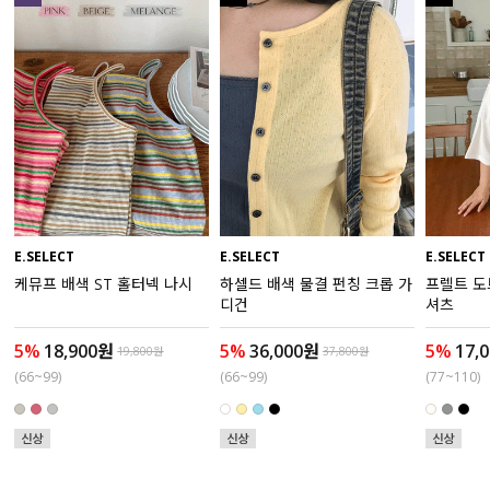
액티브
아우터
스커트
언더웨어/파자마
코디템
E.SELECT
E.SELECT
E.SELECT
케뮤프 배색 ST 홀터넥 나시
하셀드 배색 물결 펀칭 크롭 가
프렐트 도
FIT ZOOM
디건
셔츠
5%
18,900원
5%
36,000원
5%
17,
19,800원
37,800원
(66~99)
(66~99)
(77~110)