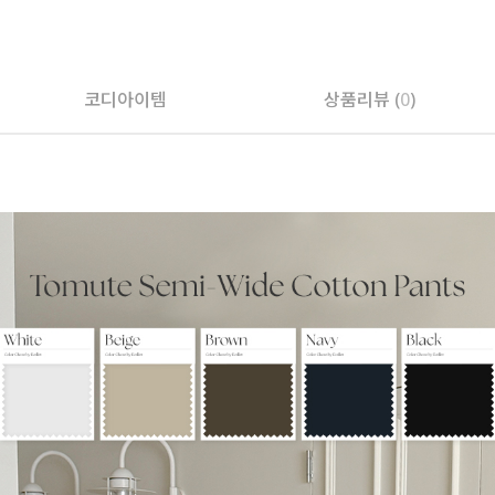
페이코 ID로 페
코디아이템
상품리뷰 (
0
)