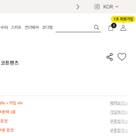
KOR
1초 회원가입
0
아우터
스커트
언더웨어
코디템
체보기
전체보기
전체보기
전체보기
로그인
가디건
롱
보정웨어
MADE
회원가입
자켓
데님
브라
신상
마이페이지
 코튼팬츠
퍼/집업
린넨
팬티
벨트
코트
미니/미디
인견
슈즈
패딩
팬츠 스커트
나시/속바지
백
파자마
쥬얼리
ETC
액세서리
% + 적립 4%
혜택보기 >
세트
양말/스타킹
 쿠폰팩 3종
가입하기 >
세트
 증정
쿠폰받기 >
 쿠폰 증정
쿠폰받기 >