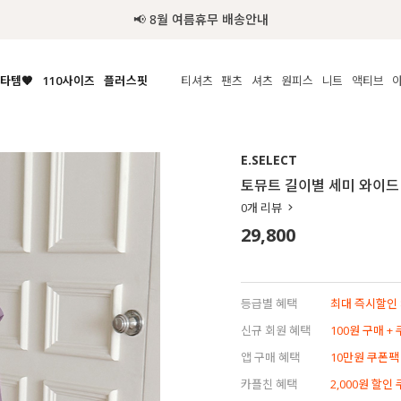
📢 8월 여름휴무 배송안내
타템🧡
110사이즈
플러스핏
티셔츠
팬츠
셔츠
원피스
니트
액티브
체보기
전체보기
전체보기
전체보기
전체보기
전체보기
전체보기
전체보기
전체보기
전
시/나시
MADE
아우터
티셔츠
쿨팬츠
신상
MADE
MADE
MADE
E.SELECT
라우스/티셔츠
상의
상의
롱티셔츠
일상팬츠
셔츠
신상
썸머 니트
애슬레져
토뮤트 길이별 세미 와이드
름니트
하의
하의
티블라우스
데님
뷔스티에
미니
가디건·집업
스윔웨어
점
0
개 리뷰
스/팬츠
원피스
원피스
맨투맨/후디
코튼
블라우스
미디/롱
니트웨어
ETC
29,800
원피스
액티브웨어
폴라
슬랙스
뷔스티에/레이어드
오버핏 니트
세트
ETC
민소매/나시
숏츠
하객룩
데일리 니트
크롭
트레이닝
페스티벌/바캉스
등급별 혜택
최대 즉시할인 8
반팔
밴딩팬츠
셀프웨딩
신규 회원 혜택
100원 구매 +
긴팔
길이별
앱 구매 혜택
10만원 쿠폰팩
38INCH~
카플친 혜택
2,000원 할인