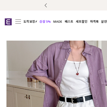
도착보장⚡
신상 5%
MADE
베스트
세트할인
하객룩
살안
전체보기
전체보기
전체보기
전
익스클루시브
코디세트
상의
캡나
아우터
1&1
하의
셔츠/블
티셔츠
여름코디추천
원피스
여
니트
슬랙
블라우스
원피스
팬츠
스커트
액티브웨어
언더웨어
ACC