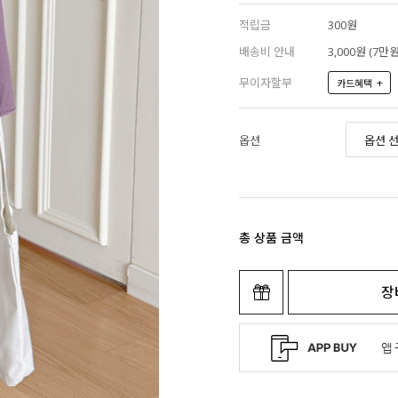
적립금
300원
배송비 안내
3,000원 (7
무이자할부
+
카드혜택
옵션
총 상품 금액
장