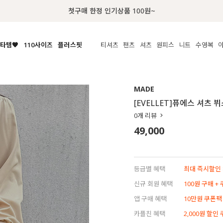
첫구매 한정 인기상품 100원~
타템🧡
110사이즈
플러스핏
티셔츠
팬츠
셔츠
원피스
니트
액티브
체보기
전체보기
전체보기
전체보기
전체보기
전체보기
전체보기
전체보기
전체보기
전
시/나시
MADE
아우터
티셔츠
쿨팬츠
신상
MADE
MADE
MADE
MADE
라우스/티셔츠
상의
상의
롱티셔츠
일상팬츠
셔츠
신상
썸머 니트
애슬레져
[EVELLET]퓨에스 셔츠
름니트
하의
하의
티블라우스
데님
뷔스티에
미니
가디건·집업
스윔웨어
점
0
개 리뷰
스/팬츠
원피스
원피스
맨투맨/후디
코튼
블라우스
미디/롱
니트웨어
ETC
49,000
원피스
액티브웨어
폴라
슬랙스
뷔스티에/레이어드
오버핏 니트
세트
ETC
민소매/나시
숏츠
하객룩
데일리 니트
크롭
트레이닝
페스티벌/바캉스
등급별 혜택
최대 즉시할인 8
반팔
밴딩팬츠
셀프웨딩
신규 회원 혜택
100원 구매 +
긴팔
길이별
앱 구매 혜택
10만원 쿠폰팩
38INCH~
카플친 혜택
2,000원 할인