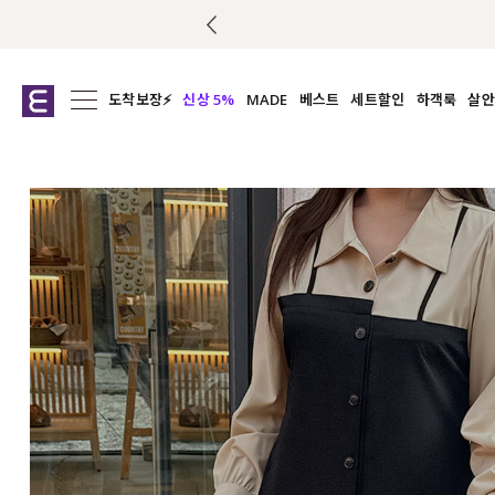
도착보장⚡
신상 5%
MADE
베스트
세트할인
하객룩
살안
전체보기
전체보기
전체보기
전
익스클루시브
코디세트
상의
캡나
아우터
1&1
하의
셔츠/블
티셔츠
여름코디추천
원피스
여
니트
슬랙
블라우스
원피스
팬츠
스커트
액티브웨어
언더웨어
ACC