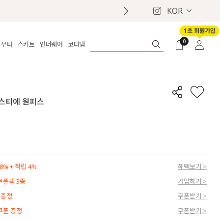
KOR
1초 회원가입
0
아우터
스커트
언더웨어
코디템
체보기
전체보기
전체보기
전체보기
로그인
가디건
롱
보정웨어
MADE
회원가입
자켓
데님
브라
신상
마이페이지
 뷔스티에 원피스
퍼/집업
린넨
팬티
벨트
코트
미니/미디
인견
슈즈
패딩
팬츠 스커트
나시/속바지
백
파자마
쥬얼리
ETC
액세서리
% + 적립 4%
혜택보기 >
세트
양말/스타킹
 쿠폰팩 3종
가입하기 >
세트
 증정
쿠폰받기 >
 쿠폰 증정
쿠폰받기 >