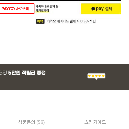
상품문의
(58)
쇼핑가이드