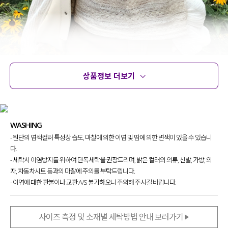
상품정보 더보기
상품정보
사이즈
코디템
문의 (4)
리뷰
WASHING
- 원단의 염색컬러 특성상 습도, 마찰에 의한 이염 및 땀에 의한 변색이 있을 수 있습니
다.
여름 무드기 물씬 풍겨지는
- 세탁시 이염방지를 위하여 단독세탁을 권장드리며, 밝은 컬러의 의류, 신발, 가방, 의
매력적인 뷔스티에를 제작
했어요.
자, 자동차시트 등과의 마찰에 주의를 부탁드립니다.
- 이염에 대한 환불이나 교환 A/S 불가하오니 주의해 주시길 바랍니다.
원단 자체만으로도 포인트
가 되어 줘
답답함 없이 시원하게 입어지는 아이템이라
눈여겨보시면 좋을 것 같아요~!
사이즈 측정 및 소재별 세탁방법 안내 보러가기