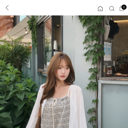
0
0
1초 회원가입
로그인
ENG
TW
콘텐츠
리뷰 & 혜택
플러스핏
회원혜택
입
JP
CATEGORY
COMMUNITY
도착보장⚡
ALL
인플루언서 pick!
익스클루시브
신상 5%
아우터
베스트
티셔츠
MADE
니트