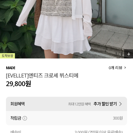
세트할인 ~30%
블라우스
하객룩
원피스
살안타템
팬츠
110사이즈
스커트
+
3
/
6
플러스핏
액티브웨어
0
개 리뷰
MADE
[EVELLET]엔티즈 크로셰 뷔스티에
티셔츠
언더웨어
29,800원
팬츠
ACC
회원혜택
추가 할인 받기
최대 12만원 혜택
셔츠
적립금
300원
원피스
니트
배송비
3,000원 (7만원 이상 무료배송)