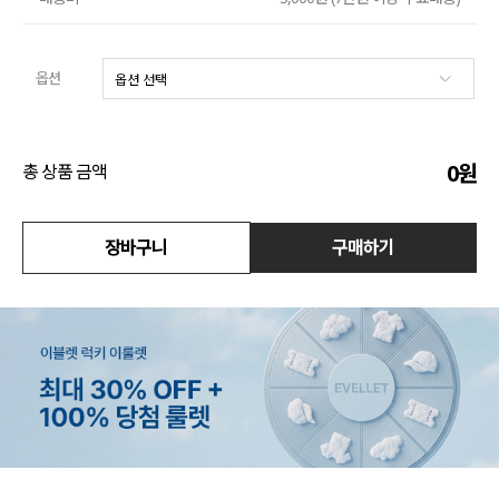
수영복
옵션
아우터
스커트
0
원
총 상품 금액
언더웨어/파자마
코디템
장바구니
구매하기
FIT ZOOM