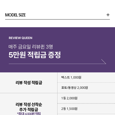
MODEL SIZE
상품정보
사이즈
코디템
리뷰 (
0
)
문의 (4)
텍스트 1,000원
리뷰 작성 적립금
포토/동영상 2,000원
섬세하게
조절 가능한
1등 2,000원
스트랩 디테일
을 넣어 주었는데요.
리뷰 작성 선착순
2등 1,500원
추가 적립금
내 몸에 맞게 또는 원하는 핏에 맞게
*최대 4,000원 적립
자유롭게 연출 가능 해요!