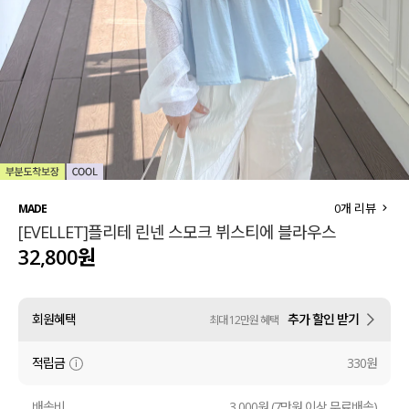
세트할인 ~30%
블라우스
하객룩
원피스
살안타템
팬츠
110사이즈
스커트
플러스핏
액티브웨어
0
개 리뷰
MADE
[EVELLET]플리테 린넨 스모크 뷔스티에 블라우스
티셔츠
언더웨어
32,800원
팬츠
ACC
회원혜택
추가 할인 받기
최대 12만원 혜택
셔츠
적립금
330원
원피스
니트
배송비
3,000원 (7만원 이상 무료배송)