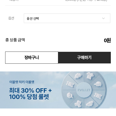
액티브
옵션
아우터
스커트
0
원
총 상품 금액
언더웨어/파자마
장바구니
구매하기
코디템
FIT ZOOM