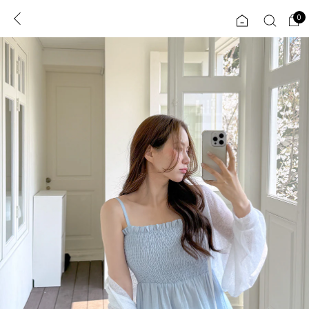
0
0
1초 회원가입
로그인
ENG
TW
콘텐츠
리뷰 & 혜택
플러스핏
회원혜택
입
JP
CATEGORY
COMMUNITY
도착보장⚡
ALL
인플루언서 pick!
익스클루시브
신상 5%
아우터
베스트
티셔츠
MADE
니트