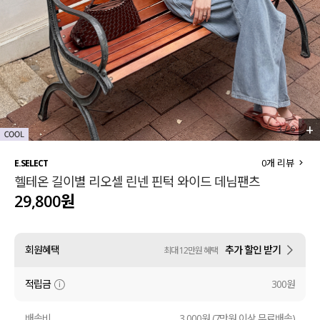
세트할인 ~30%
블라우스
하객룩
원피스
살안타템
팬츠
110사이즈
스커트
+
3
/
6
플러스핏
액티브웨어
0
개 리뷰
E.SELECT
헬테온 길이별 리오셀 린넨 핀턱 와이드 데님팬츠
티셔츠
언더웨어
29,800원
팬츠
ACC
회원혜택
추가 할인 받기
최대 12만원 혜택
셔츠
적립금
300원
원피스
니트
배송비
3,000원 (7만원 이상 무료배송)