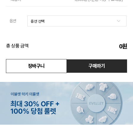
수영복
옵션
아우터
스커트
0
원
총 상품 금액
언더웨어/파자마
코디템
장바구니
구매하기
FIT ZOOM