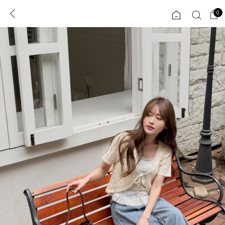
0
0
1초 회원가입
로그인
ENG
TW
콘텐츠
리뷰 & 혜택
플러스핏
회원혜택
입
JP
CATEGORY
COMMUNITY
도착보장⚡
ALL
인플루언서 pick!
익스클루시브
신상 5%
아우터
베스트
티셔츠
MADE
니트