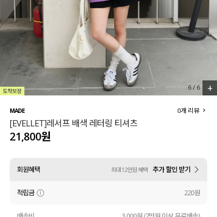
세트할인 ~30%
블라우스
하객룩
원피스
살안타템
팬츠
110사이즈
스커트
+
6
/
6
플러스핏
액티브웨어
0
개 리뷰
MADE
[EVELLET]레서프 배색 레터링 티셔츠
티셔츠
언더웨어
21,800원
팬츠
ACC
회원혜택
추가 할인 받기
최대 12만원 혜택
셔츠
적립금
220원
원피스
니트
배송비
3,000원 (7만원 이상 무료배송)