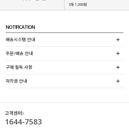
3등 1,000원
화사하고 생기 있는
#옐로우
NOTIFICATION
청량한 바다를 닮은
#오션블루
은은한 매력이 돋보이는
#퍼플
배송시스템 안내
총 3가지 컬러로 준비했는데요.
주문/배송 안내
퍼플 컬러는 오직 이블렛 공식몰에서만
만나볼 수 있어 눈여겨봐주시면 좋을 것 같아요!
구매 필독 사항
저작권 안내
고객센터
1644-7583