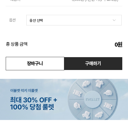
액티브
옵션
아우터
스커트
0
원
총 상품 금액
언더웨어/파자마
코디템
장바구니
구매하기
FIT ZOOM