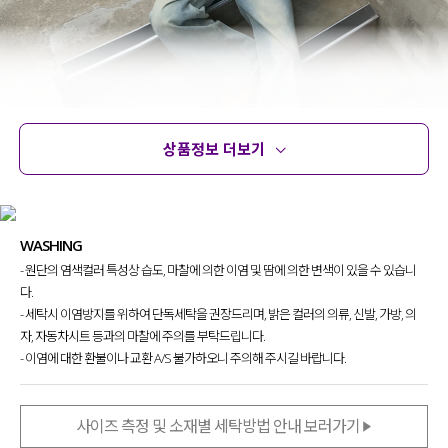
상품정보 더보기
상품정보
사이즈
코디템
문의
리뷰
WASHING
베이직한 티셔츠 한 장을 입어도
- 원단의 염색컬러 특성상 습도, 마찰에 의한 이염 및 땀에 의한 변색이 있을 수 있습니
트렌디하고 멋스러웠으면 할 때
다.
손이 가게 될 아이템을 제작했는데요.
- 세탁시 이염방지를 위하여 단독세탁을 권장드리며, 밝은 컬러의 의류, 신발, 가방, 의
자, 자동차시트 등과의 마찰에 주의를 부탁드립니다.
바탕색과 배색 레터링의 조합이
- 이염에 대한 환불이나 교환 A/S 불가하오니 주의해 주시길 바랍니다.
캐주얼하고 트렌디함을 연출해 줄
매력적인 티셔츠
를 소개할게요!
사이즈 측정 및 소재별 세탁방법 안내 보러가기