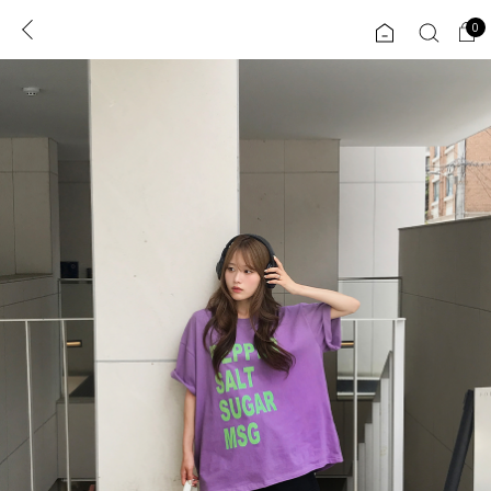
0
0
1초 회원가입
로그인
ENG
TW
콘텐츠
리뷰 & 혜택
플러스핏
회원혜택
입
JP
CATEGORY
COMMUNITY
도착보장⚡
ALL
인플루언서 pick!
익스클루시브
신상 5%
아우터
베스트
티셔츠
MADE
니트