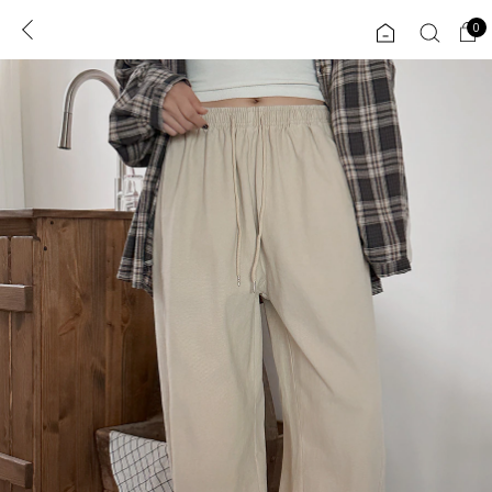
0
0
1초 회원가입
로그인
ENG
TW
콘텐츠
리뷰 & 혜택
플러스핏
회원혜택
입
JP
CATEGORY
COMMUNITY
도착보장⚡
ALL
인플루언서 pick!
익스클루시브
신상 5%
아우터
베스트
티셔츠
MADE
니트