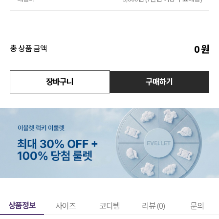
수영복
아우터
0
원
총 상품 금액
스커트
장바구니
구매하기
언더웨어/파자마
코디템
FIT ZOOM
상품정보
사이즈
코디템
리뷰 (
0
)
문의