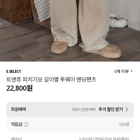
세트할인 ~30%
블라우스
하객룩
원피스
살안타템
팬츠
110사이즈
스커트
플러스핏
액티브웨어
0
개 리뷰
E.SELECT
트엔퓨 피치기모 길이별 투웨이 밴딩팬츠
티셔츠
언더웨어
22,800원
팬츠
ACC
회원혜택
추가 할인 받기
최대 12만원 혜택
셔츠
적립금
230원
원피스
니트
배송비
3,000원 (7만원 이상 무료배송)