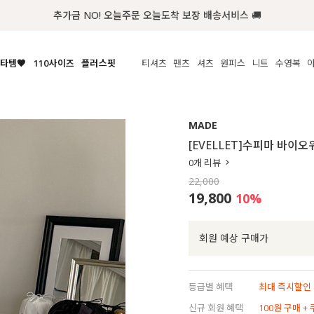
첫구매 한정 인기상품 100원~
타템🧡
110사이즈
플러스핏
티셔츠
팬츠
셔츠
원피스
니트
수영복
체보기
전체보기
전체보기
전체보기
전체보기
전체보기
전체보기
전체보기
전체보기
전
시/나시
MADE
아우터
티셔츠
쿨팬츠
신상
MADE
MADE
MADE
MADE
라우스/티셔츠
상의
상의
롱티셔츠
일상팬츠
셔츠
신상
썸머 니트
애슬레져
[EVELLET]수피마 바이
름니트
하의
하의
티블라우스
데님
뷔스티에
미니
가디건·집업
스윔웨어
점
0
개 리뷰
스/팬츠
원피스
원피스
맨투맨/후디
코튼
블라우스
미디/롱
니트웨어
ETC
22,000
원피스
액티브웨어
폴라
슬랙스
뷔스티에/레이어드
오버핏 니트
세트
19,800
10
%
ETC
민소매/나시
숏츠
하객룩
데일리 니트
크롭
트레이닝
페스티벌/바캉스
회원 예상 구매가
반팔
밴딩팬츠
셀프웨딩
긴팔
길이별
등급별 혜택
최대 즉시할인 8
38INCH~
신규 회원 혜택
100원 구매 +