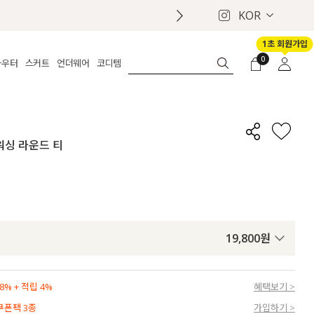
KOR
1초 회원가입
0
아우터
스커트
언더웨어
코디템
체보기
전체보기
전체보기
전체보기
로그인
가디건
롱
보정웨어
MADE
회원가입
자켓
데님
브라
신상
마이페이지
오워싱 라운드 티
퍼/집업
린넨
팬티
벨트
코트
미니/미디
인견
슈즈
패딩
팬츠 스커트
나시/속바지
백
파자마
쥬얼리
ETC
액세서리
19,800
원
세트
양말/스타킹
세트
% + 적립 4%
혜택보기 >
 쿠폰팩 3종
가입하기 >