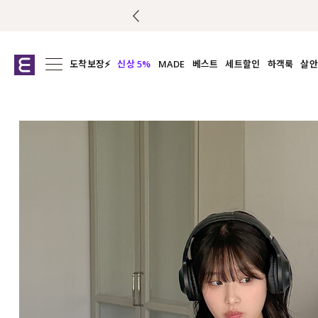
도착보장⚡
신상 5%
MADE
베스트
세트할인
하객룩
살안
전체보기
전체보기
전체보기
전
익스클루시브
코디세트
상의
캡나
아우터
1&1
하의
셔츠/블
티셔츠
여름코디추천
원피스
여
니트
슬랙
블라우스
원피스
팬츠
스커트
액티브웨어
언더웨어
ACC