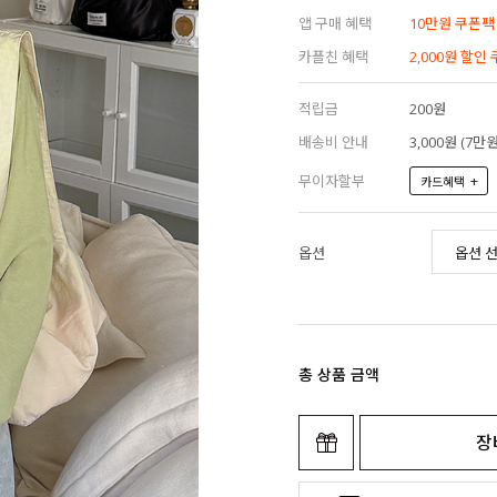
앱 구매 혜택
10만원 쿠폰팩
카플친 혜택
2,000원 할인
적립금
200원
배송비 안내
3,000원 (7
무이자할부
+
카드혜택
옵션
총 상품 금액
장