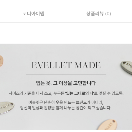
코디아이템
상품리뷰 (
0
)
페이코 ID로 페