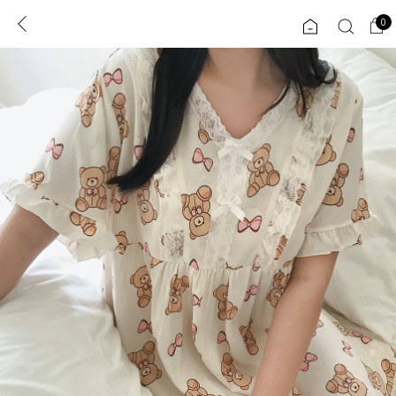
0
0
1초 회원가입
로그인
ENG
TW
콘텐츠
리뷰 & 혜택
플러스핏
회원혜택
입
JP
CATEGORY
COMMUNITY
도착보장⚡
ALL
인플루언서 pick!
익스클루시브
신상 5%
아우터
베스트
티셔츠
MADE
니트