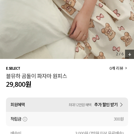
세트할인 ~30%
블라우스
하객룩
원피스
살안타템
팬츠
110사이즈
스커트
+
2
/
6
플러스핏
액티브웨어
0
개 리뷰
E.SELECT
블뮤하 곰돌이 파자마 원피스
티셔츠
언더웨어
29,800원
팬츠
ACC
회원혜택
추가 할인 받기
최대 12만원 혜택
셔츠
적립금
300원
원피스
니트
배송비
3,000원 (7만원 이상 무료배송)