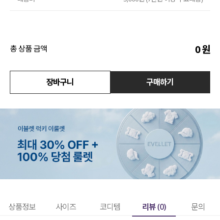
수영복
아우터
0
원
총 상품 금액
스커트
장바구니
구매하기
언더웨어/파자마
코디템
FIT ZOOM
리뷰 (
0
)
상품정보
사이즈
코디템
문의