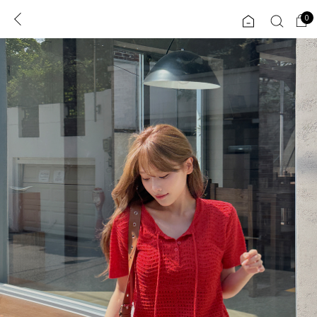
0
0
1초 회원가입
로그인
ENG
TW
콘텐츠
리뷰 & 혜택
플러스핏
회원혜택
입
JP
CATEGORY
COMMUNITY
도착보장⚡
ALL
인플루언서 pick!
익스클루시브
신상 5%
아우터
베스트
티셔츠
MADE
니트