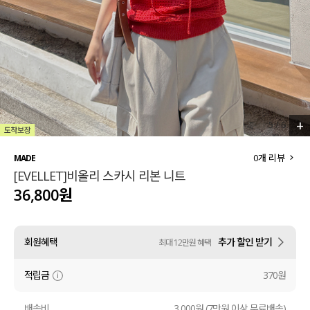
세트할인 ~30%
블라우스
하객룩
원피스
살안타템
팬츠
110사이즈
스커트
+
5
/
6
플러스핏
액티브웨어
0
개 리뷰
MADE
[EVELLET]비올리 스카시 리본 니트
티셔츠
언더웨어
36,800원
팬츠
ACC
회원혜택
추가 할인 받기
최대 12만원 혜택
셔츠
적립금
370원
원피스
니트
배송비
3,000원 (7만원 이상 무료배송)