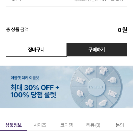
액티브
아우터
0
원
총 상품 금액
스커트
장바구니
구매하기
언더웨어/파자마
코디템
FIT ZOOM
상품정보
사이즈
코디템
리뷰 (
0
)
문의