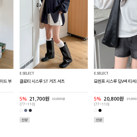
E.SELECT
E.SELECT
와이드 부
클로티 시스루 ST 거즈 셔츠
묘렌프 시스루 딥V넥 티셔
5%
21,700원
5%
20,800원
22,800원
21,80
(77~110)
(77~110)