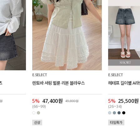
E.SELECT
E.SELECT
츠
렌토바 셔링 벌룬 리본 블라우스
헤테프 길이별 A라
5%
47,400원
5%
25,500원
0원
49,800원
(66~99)
(26~34)