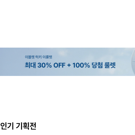
MADE
MADE
MADE
EXCLUSIVE
[EVELLET]커버핏 쿨메쉬 군살 보정
[EVELLET]렌튜아 끈SET 레이어
[EVELLET]릴리브 길이별 쿨 밴
[EVELLET]오베루 쿨강연 스판 
밴딩팬츠
26,800원
5%
19,800원
34,800원
43,600원
45,800원
인기 기획전
(28~38)
(66~110)
(28~42)
(28~38)