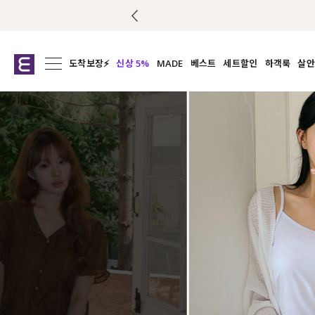
도착보장⚡
신상 5%
MADE
베스트
세트할인
하객룩
살안
전체보기
전체보기
전체보기
전
익스클루시브
코디세트
상의
캡나
아우터
1&1
하의
셔츠/블
티셔츠
여름코디추천
원피스
여
니트
슬랙
블라우스
원피스
팬츠
스커트
액티브웨어
언더웨어
ACC