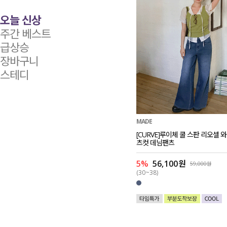
오늘 신상
주간 베스트
급상승
장바구니
스테디
MADE
[CURVE]루이체 쿨 스판 리오셀 
츠컷 데님팬츠
5%
56,100원
59,000원
(30~38)