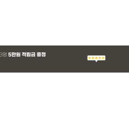
MADE
SET SALE
MADE
MADE
MADE
SET SALE
MADE
EXCLUSIVE
 군살 보정 와이
츠
 프린팅 티셔츠
 래쉬가드
[EVELLET]세히렌 ST 루즈핏 셔츠
[세트상품]가성비 반팔 티셔츠 1+1 세트
[EVELLET]로니헬 길이별 레이온스판 끈
[EVELLET]듀모아 워터 팬츠 레깅스
[EVELLET]스티
[세트상품]모덴크+
[EVELLET]오브
일상팬츠 Vol.28
나시
브드 밴딩팬츠
슬랙스
28%
10%
20%
49,800원
26,900원
28,500원
9,900원
36,800원
10%
15%
43,800원
59,100
14,800
12,400원
37,200원
31,600원
(66~110)
(66~110)
(29~40)
(30~40)
(66~110)
(30~37)