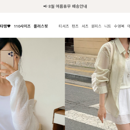
추가금 NO! 오늘주문 오늘도착 보장 배송서비스 🚚
타템🧡
110사이즈
플러스핏
티셔츠
팬츠
셔츠
원피스
니트
수영복
체보기
전체보기
전체보기
전체보기
전체보기
전체보기
전체보기
전체보기
전체보기
전
시/나시
MADE
아우터
티셔츠
쿨팬츠
신상
MADE
MADE
MADE
라우스/티셔츠
상의
상의
롱티셔츠
일상팬츠
셔츠
신상
썸머 니트
애슬레져
름니트
하의
하의
티블라우스
데님
뷔스티에
미니
가디건·집업
스윔웨어
점
스/팬츠
원피스
원피스
맨투맨/후디
코튼
블라우스
미디/롱
니트웨어
ETC
원피스
액티브웨어
폴라
슬랙스
뷔스티에/레이어드
오버핏 니트
세트
ETC
민소매/나시
숏츠
하객룩
데일리 니트
크롭
트레이닝
페스티벌/바캉스
반팔
밴딩팬츠
셀프웨딩
긴팔
길이별
38INCH~