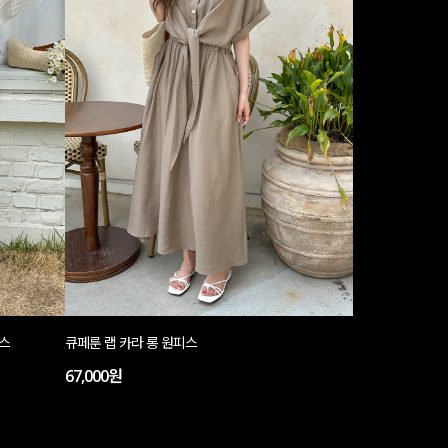
피스
큐페룬 랩 카라 롱 원피스
67,000원