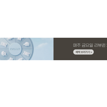
MADE
MADE
MADE
MADE
MADE
E.SELECT
MADE
MADE
 4.5부
드 원피스
딩팬츠
슬랙스
[EVELLET]오브인 길이별 시스루 니트 가
[CURVE]루이체 쿨 스판 리오셀 와이드 부
[EVELLET]디오브 길이별 스퀘어넥 굴림
[EVELLET]릴리브 길이별 쿨 밴딩팬츠
[EVELLET]커버미 쿨메쉬
테로디 강연 베이직 티셔
[EVELLET]뉴센트 박시핏
[EVELLET]로인느 래터링
디건
츠컷 데님팬츠
티셔츠
드 밴딩팬츠
10%
5%
20%
19,800원
56,100원
29,800원
19,800원
32,800원
16,800원
19,800원
37,800원
59,000원
33,100원
24,750원
(66~110)
(30~38)
(66~110)
(28~42)
(28~38)
(66~110)
(66~110)
(66~110)