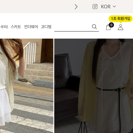
KOR
1초 회원가입
0
아우터
스커트
언더웨어
코디템
체보기
전체보기
전체보기
전체보기
로그인
가디건
롱
보정웨어
MADE
회원가입
자켓
데님
브라
신상
마이페이지
퍼/집업
린넨
팬티
벨트
코트
미니/미디
인견
슈즈
패딩
팬츠 스커트
나시/속바지
백
파자마
쥬얼리
ETC
액세서리
세트
양말/스타킹
세트