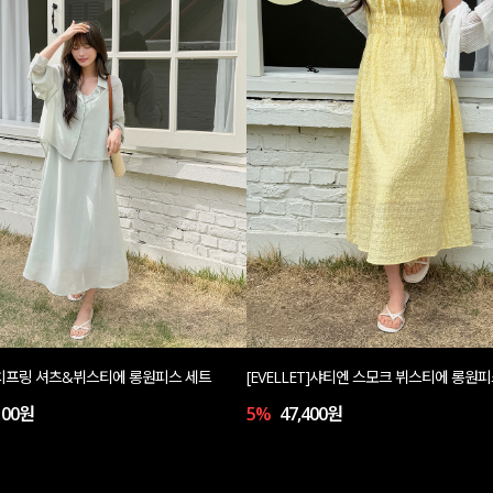
T]치프링 셔츠&뷔스티에 롱원피스 세트
[EVELLET]샤티엔 스모크 뷔스티에 롱원
100원
5%
47,400원