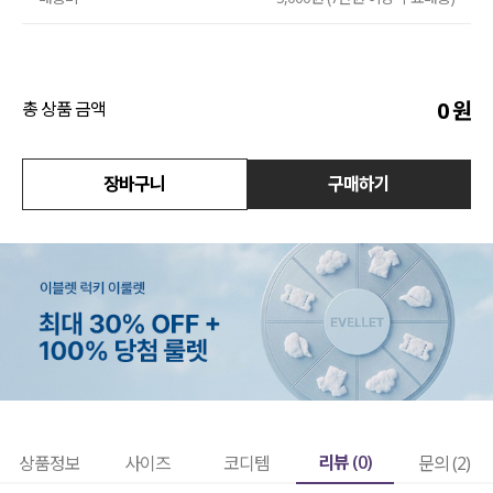
수영복
아우터
0
원
총 상품 금액
스커트
장바구니
구매하기
언더웨어/파자마
코디템
FIT ZOOM
리뷰 (
0
)
상품정보
사이즈
코디템
문의 (2)