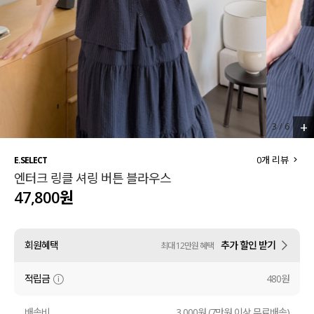
세트할인 ~30%
블라우스
하객룩
원피스
살안타템
팬츠
110사이즈
스커트
+
3
/
6
플러스핏
액티브웨어
0
개 리뷰
E.SELECT
엔터크 링클 셔링 버튼 블라우스
티셔츠
언더웨어
47,800원
팬츠
ACC
회원혜택
추가 할인 받기
최대 12만원 혜택
셔츠
적립금
480원
원피스
니트
배송비
3,000원 (7만원 이상 무료배송)