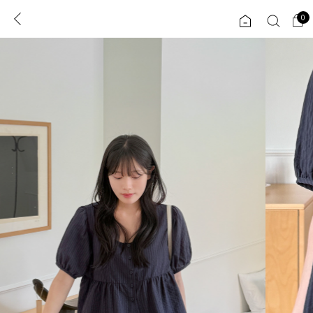
0
0
1초 회원가입
로그인
ENG
TW
콘텐츠
리뷰 & 혜택
플러스핏
회원혜택
입
JP
CATEGORY
COMMUNITY
도착보장⚡
ALL
인플루언서 pick!
익스클루시브
신상 5%
아우터
베스트
티셔츠
MADE
니트