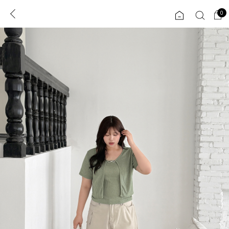
0
0
1초 회원가입
로그인
ENG
TW
콘텐츠
리뷰 & 혜택
플러스핏
회원혜택
입
JP
CATEGORY
COMMUNITY
도착보장⚡
ALL
인플루언서 pick!
익스클루시브
신상 5%
아우터
베스트
티셔츠
MADE
니트