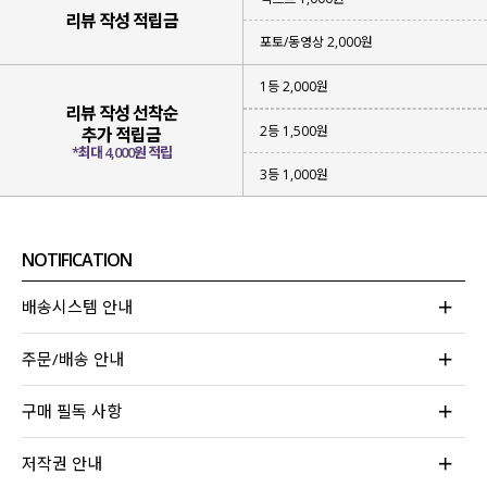
스타일링 걱정 없이 간편하게 입기 좋은
리뷰 작성 적립금
아이템을 준비했는데요.
포토/동영상 2,000원
세트 상품이지만
나시 / 가디건을 따로 매치
하거나
1등 2,000원
다양한 아이템들과 함께 레이어드해 입어도 좋아
리뷰 작성 선착순
휘뚜루마뚜루 여러 가지 코디가 가능한
2등 1,500원
추가 적립금
활용도 높은 아이템
이라 강력 추천드립니다!
*최대 4,000원 적립
3등 1,000원
NOTIFICATION
배송시스템 안내
주문/배송 안내
구매 필독 사항
저작권 안내