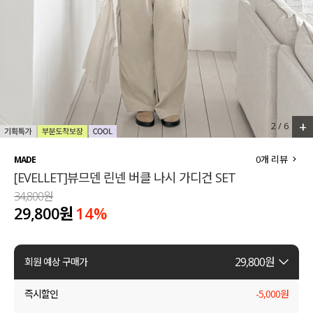
세트할인 ~30%
블라우스
하객룩
원피스
살안타템
팬츠
110사이즈
스커트
+
2
/
6
플러스핏
액티브웨어
0
개 리뷰
MADE
[EVELLET]뷰므덴 린넨 버클 나시 가디건 SET
티셔츠
언더웨어
34,800원
29,800원
14
%
팬츠
ACC
셔츠
29,800
원
회원 예상 구매가
원피스
즉시할인
-
5,000
원
니트