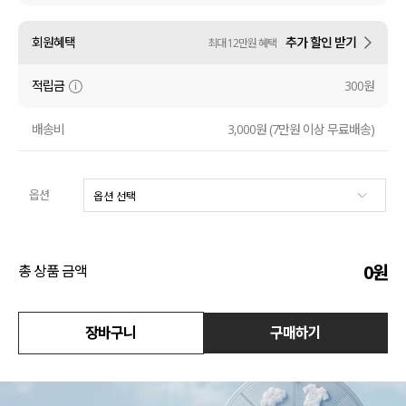
액티브
회원혜택
추가 할인 받기
최대 12만원 혜택
아우터
적립금
300원
스커트
배송비
3,000원 (7만원 이상 무료배송)
언더웨어/파자마
옵션
코디템
FIT ZOOM
0
원
총 상품 금액
장바구니
구매하기