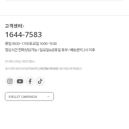
고객센터
1644-7583
평일 09:30~17:00 토요일 10:00~15:00
점심시간 전화상담가능 / 일요일&공휴일 휴무 / 배송문의 2시 이후
(주) 제이스타일 사업자 정보
공지사항
이용안내
사업자정보확인
개인정보처리방침
이용약관
도매/제휴문의
EVELLET CAMPAIGN
고객님들이 많이 꾸준히 사랑해 주신 덕분에
새로운 컬러를 출시
했는데요.
차분하고 세련된 포인트 컬러
#카키