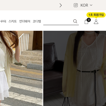
KOR
1초 회원가입
0
아우터
스커트
언더웨어
코디템
체보기
전체보기
전체보기
전체보기
로그인
가디건
롱
보정웨어
MADE
회원가입
자켓
데님
브라
신상
마이페이지
퍼/집업
린넨
팬티
벨트
코트
미니/미디
인견
슈즈
패딩
팬츠 스커트
나시/속바지
백
파자마
쥬얼리
ETC
액세서리
세트
양말/스타킹
세트