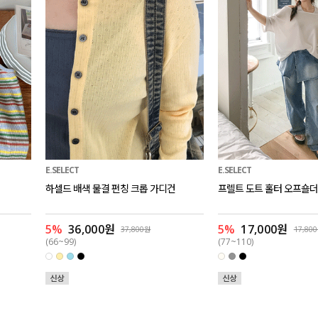
E.SELECT
E.SELECT
하셀드 배색 물결 펀칭 크롭 가디건
프렐트 도트 홀터 오프숄더
5%
36,000원
5%
17,000원
37,800원
17,80
(66~99)
(77~110)