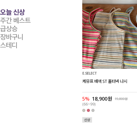
오늘 신상
주간 베스트
급상승
장바구니
스테디
E.SELECT
케뮤프 배색 ST 홀터넥 나시
5%
18,900원
19,800원
(66~99)