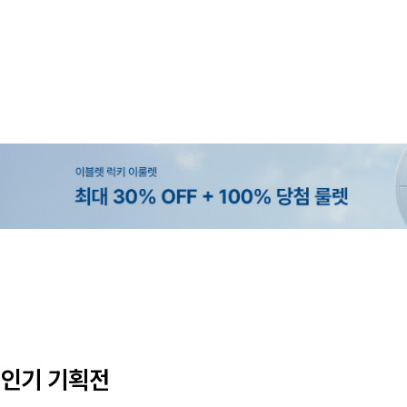
MADE
SET SALE
MADE
MADE
[EVELLET]오브인 길이별 시스루 
[세트상품]가성비 반팔 티셔츠 1+
[EVELLET]로니헬 길이별 레이온
[EVELLET]듀모아 워터 팬츠 레깅
디건
나시
10%
10%
20%
49,800원
29,800원
28,500원
9,900원
12,400원
33,100원
31,600원
인기 기획전
(66~110)
(66~110)
(29~40)