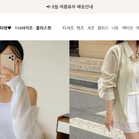
추가금 NO! 오늘주문 오늘도착 보장 배송서비스 🚚
타템🧡
110사이즈
플러스핏
티셔츠
팬츠
셔츠
원피스
니트
수영복
체보기
전체보기
전체보기
전체보기
전체보기
전체보기
전체보기
전체보기
전체보기
전
시/나시
MADE
아우터
티셔츠
쿨팬츠
신상
MADE
MADE
MADE
라우스/티셔츠
상의
상의
롱티셔츠
일상팬츠
셔츠
신상
썸머 니트
애슬레져
름니트
하의
하의
티블라우스
데님
뷔스티에
미니
가디건·집업
스윔웨어
점
스/팬츠
원피스
원피스
맨투맨/후디
코튼
블라우스
미디/롱
니트웨어
ETC
원피스
액티브웨어
폴라
슬랙스
뷔스티에/레이어드
오버핏 니트
세트
ETC
민소매/나시
숏츠
하객룩
데일리 니트
크롭
트레이닝
페스티벌/바캉스
반팔
밴딩팬츠
셀프웨딩
긴팔
길이별
38INCH~