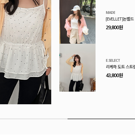
MADE
[EVELLET]논벨
29,800원
E.SELECT
리케하 도트 스트
43,800원