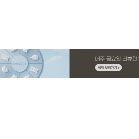
MADE
E.SELECT
MADE
MADE
MADE
E.SELECT
MADE
EXCLUSIVE
니트 가
1 세트
스판 끈
스
[EVELLET]커버핏 쿨메쉬 군살 보정 4.5부
로텔프 길이별 나일론 라인 스트링 밴딩팬
[EVELLET]오브아 코튼 베이직 티셔츠
[EVELLET]로인느 래터링 래쉬가드
[EVELLET]커버미 쿨메쉬
클로티 시스루 ST 거즈 셔
[EVELLET]릴리브 길이별
[EVELLET]오베루 쿨강연
밴딩팬츠
츠
드 밴딩팬츠
26,800원
22,800원
15%
37,800원
14,800원
32,800원
22,800원
19,800원
34,800원
17,400원
(28~38)
(28~38)
(66~110)
(66~110)
(28~38)
(77~110)
(28~42)
(28~38)