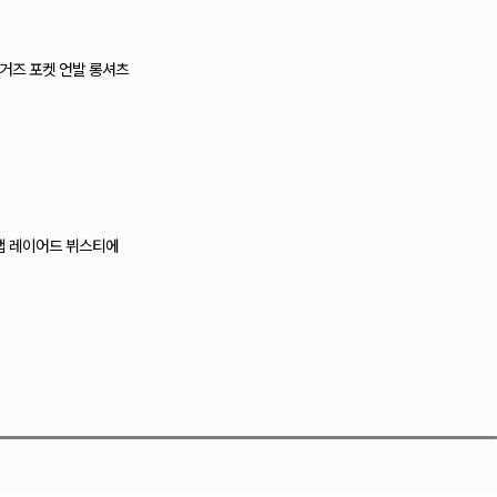
드 거즈 포켓 언발 롱셔츠
랩 레이어드 뷔스티에