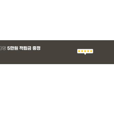
MADE
E.SELECT
E.SELECT
MADE
MADE
E.SELECT
MADE
EXCLUSIVE
 군살 보정 와이
츠
 쿨 밴딩팬츠
 스판 슬랙스
[EVELLET]스티아 나일론 핀턱 스트링 커
티로하 시스루 버튼 티셔츠
텔로파 리오셀 랩 블라우스
[EVELLET]릴리브 길이별 쿨 밴딩팬츠
[EVELLET]세히렌
유론프 나일론 랩 
[EVELLET]로디므
일상팬츠 Vol.28
브드 밴딩팬츠
슬랙스
36,800원
29,800원
37,800원
19,800원
28%
49,800원
16,800원
43,800원
26,900
(30~40)
(66~100)
(66~99)
(28~42)
(66~110)
(77~100)
(66~110)
(30~37)