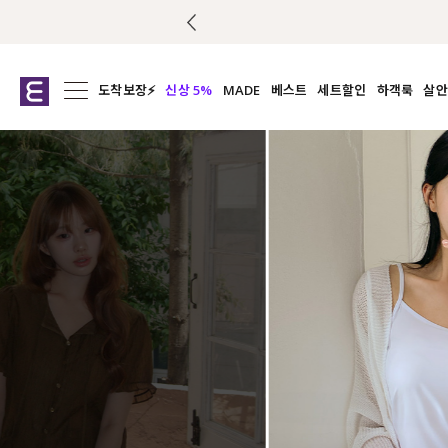
도착보장⚡
신상 5%
MADE
베스트
세트할인
하객룩
살안
전체보기
전체보기
전체보기
전
익스클루시브
코디세트
상의
캡나
아우터
1&1
하의
셔츠/블
티셔츠
여름코디추천
원피스
여
니트
슬랙
블라우스
원피스
팬츠
스커트
액티브웨어
언더웨어
ACC