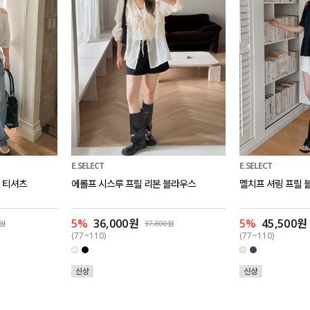
E.SELECT
E.SELECT
 티셔츠
에롤프 시스루 프릴 리본 블라우스
멜치프 셔링 프릴 
5%
36,000원
5%
45,500원
0원
37,800원
(77~110)
(77~110)