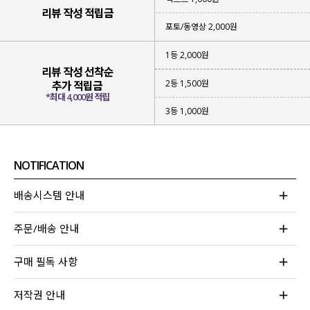
리뷰 작성 적립금
포토/동영상 2,000원
1등 2,000원
리뷰 작성 선착순
2등 1,500원
추가 적립금
*최대 4,000원 적립
3등 1,000원
NOTIFICATION
배송시스템 안내
주문/배송 안내
은은한 광택감이 감도는 폴리 새틴 소재
로
고급스럽고 로맨틱한 무드를 연출해 주구요.
구매 필독 사항
부드럽게 흐르는 소재감
이 더해져
움직일 때마다 여성스러운 실루엣이
저작권 안내
완성된답니다!