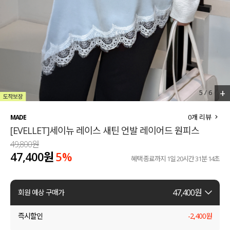
세트할인 ~30%
블라우스
하객룩
원피스
살안타템
팬츠
110사이즈
스커트
+
5
/
6
플러스핏
액티브웨어
0
개 리뷰
MADE
[EVELLET]세이뉴 레이스 새틴 언발 레이어드 원피스
티셔츠
언더웨어
49,800원
47,400원
5%
팬츠
ACC
혜택 종료까지
1일 20시간 31분 13초
셔츠
47,400
원
회원 예상 구매가
원피스
즉시할인
-
2,400
원
니트