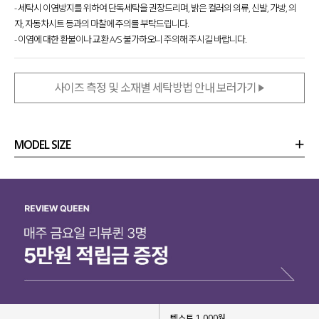
- 세탁시 이염방지를 위하여 단독세탁을 권장드리며, 밝은 컬러의 의류, 신발, 가방, 의
레이어드 원피스를 제작
했는데요.
자, 자동차시트 등과의 마찰에 주의를 부탁드립니다.
다양한 아이템들과 잘 어우러지면서
- 이염에 대한 환불이나 교환 A/S 불가하오니 주의해 주시길 바랍니다.
페미닌함이 돋보이는 디테일 요소들로
감각적이면서도 트렌디함을 담아내
자신 있게 추천드려요!
사이즈 측정 및 소재별 세탁방법 안내 보러가기
MODEL SIZE
상품정보
사이즈
코디템
리뷰 (
0
)
문의 (6)
텍스트 1,000원