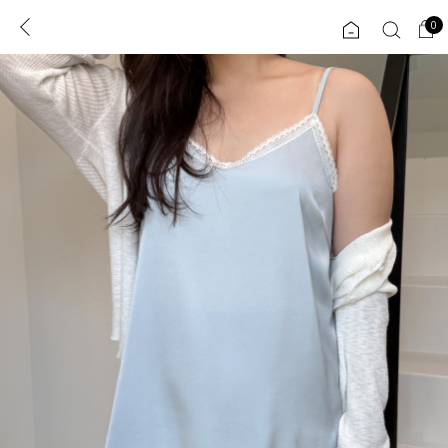
0
0
1초 회원가입
로그인
ENG
TW
콘텐츠
리뷰 & 혜택
플러스핏
회원혜택
입
JP
CATEGORY
COMMUNITY
도착보장⚡
ALL
인플루언서 pick!
익스클루시브
신상 5%
아우터
베스트
티셔츠
MADE
니트