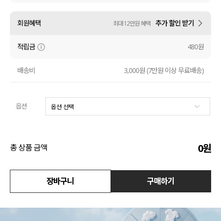
액티브
회원혜택
추가 할인 받기
최대 12만원 혜택
아우터
적립금
480원
스커트
배송비
3,000원 (7만원 이상 무료배송)
언더웨어/파자마
옵션
코디템
FIT ZOOM
0
원
총 상품 금액
장바구니
구매하기