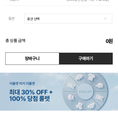
수영복
옵션
아우터
스커트
0
원
총 상품 금액
언더웨어/파자마
코디템
장바구니
구매하기
FIT ZOOM