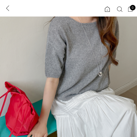
0
0
1초 회원가입
로그인
ENG
TW
콘텐츠
리뷰 & 혜택
플러스핏
회원혜택
입
JP
CATEGORY
COMMUNITY
도착보장⚡
ALL
인플루언서 pick!
익스클루시브
신상 5%
아우터
베스트
티셔츠
MADE
니트