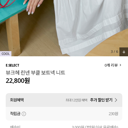
세트할인 ~30%
블라우스
하객룩
원피스
살안타템
팬츠
110사이즈
스커트
+
3
/
6
플러스핏
액티브웨어
0
개 리뷰
E.SELECT
뷰크헤 린넨 부클 보트넥 니트
티셔츠
언더웨어
22,800원
팬츠
ACC
회원혜택
추가 할인 받기
최대 12만원 혜택
셔츠
적립금
230원
원피스
니트
배송비
3,000원 (7만원 이상 무료배송)